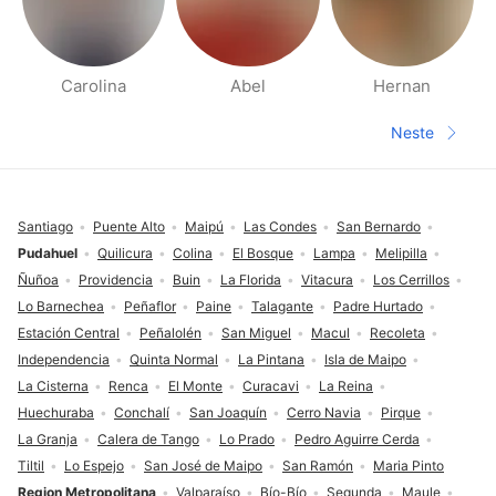
Carolina
Abel
Hernan
Side med folk i nærheten
Neste
Neste sid
Footer
Santiago
Puente Alto
Maipú
Las Condes
San Bernardo
Pudahuel
Quilicura
Colina
El Bosque
Lampa
Melipilla
Ñuñoa
Providencia
Buin
La Florida
Vitacura
Los Cerrillos
Lo Barnechea
Peñaflor
Paine
Talagante
Padre Hurtado
Estación Central
Peñalolén
San Miguel
Macul
Recoleta
Independencia
Quinta Normal
La Pintana
Isla de Maipo
La Cisterna
Renca
El Monte
Curacavi
La Reina
Huechuraba
Conchalí
San Joaquín
Cerro Navia
Pirque
La Granja
Calera de Tango
Lo Prado
Pedro Aguirre Cerda
Tiltil
Lo Espejo
San José de Maipo
San Ramón
Maria Pinto
Region Metropolitana
Valparaíso
Bío-Bío
Segunda
Maule