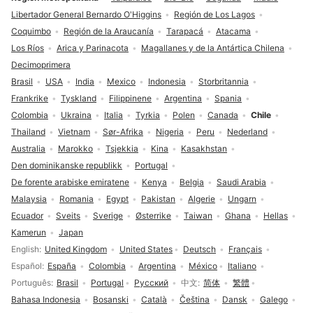
Libertador General Bernardo O'Higgins
Región de Los Lagos
Coquimbo
Región de la Araucanía
Tarapacá
Atacama
Los Ríos
Arica y Parinacota
Magallanes y de la Antártica Chilena
Decimoprimera
Brasil
USA
India
Mexico
Indonesia
Storbritannia
Frankrike
Tyskland
Filippinene
Argentina
Spania
Colombia
Ukraina
Italia
Tyrkia
Polen
Canada
Chile
Thailand
Vietnam
Sør-Afrika
Nigeria
Peru
Nederland
Australia
Marokko
Tsjekkia
Kina
Kasakhstan
Den dominikanske republikk
Portugal
De forente arabiske emiratene
Kenya
Belgia
Saudi Arabia
Malaysia
Romania
Egypt
Pakistan
Algerie
Ungarn
Ecuador
Sveits
Sverige
Østerrike
Taiwan
Ghana
Hellas
Kamerun
Japan
Språkvalg
English
United Kingdom
United States
Deutsch
Français
Español
España
Colombia
Argentina
México
Italiano
Português
Brasil
Portugal
Русский
中文
简体
繁體
Bahasa Indonesia
Bosanski
Català
Čeština
Dansk
Galego