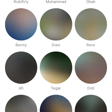
Robifirly
Muhammad
Obah
Benny
Siwo
Rere
Afi
Tegar
Didi