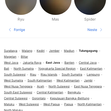
Ryu
Mas
Spider
Side med folk i nærheten
Forrige
Neste
Forrige side
Neste sid
Footer
Surabaya
Malang
Kediri
Jember
Madiun
Tulungagung
Magetan
Blitar
West Java
Jakarta Raya
East Java
Banten
Central Java
Bali
North Sumatra
Yogyakarta Special Region
East Kalimantan
South Sulawesi
Riau
Riau Islands
South Sumatra
Lampung
West Sumatra
South Kalimantan
West Kalimantan
Jambi
West Nusa Tenggara
Aceh
North Sulawesi
East Nusa Tenggara
South East Sulawesi
Central Kalimantan
Bengkulu
Central Sulawesi
Gorontalo
Kepulauan Bangka-Belitung
Maluku
West Sulawesi
West Papua
Papua
North Kalimantan
North Maluku