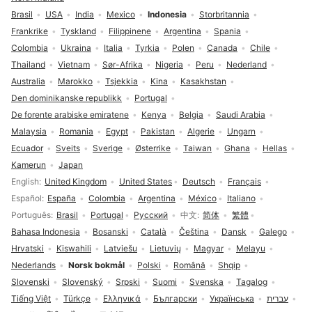
Brasil
USA
India
Mexico
Indonesia
Storbritannia
Frankrike
Tyskland
Filippinene
Argentina
Spania
Colombia
Ukraina
Italia
Tyrkia
Polen
Canada
Chile
Thailand
Vietnam
Sør-Afrika
Nigeria
Peru
Nederland
Australia
Marokko
Tsjekkia
Kina
Kasakhstan
Den dominikanske republikk
Portugal
De forente arabiske emiratene
Kenya
Belgia
Saudi Arabia
Malaysia
Romania
Egypt
Pakistan
Algerie
Ungarn
Ecuador
Sveits
Sverige
Østerrike
Taiwan
Ghana
Hellas
Kamerun
Japan
Språkvalg
English
United Kingdom
United States
Deutsch
Français
Español
España
Colombia
Argentina
México
Italiano
Português
Brasil
Portugal
Русский
中文
简体
繁體
Bahasa Indonesia
Bosanski
Català
Čeština
Dansk
Galego
Hrvatski
Kiswahili
Latviešu
Lietuvių
Magyar
Melayu
Nederlands
Norsk bokmål
Polski
Română
Shqip
Slovenski
Slovenský
Srpski
Suomi
Svenska
Tagalog
Tiếng Việt
Türkçe
Ελληνικά
Български
Українська
עברית