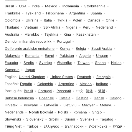
Brasil
USA
India
Mexico
Indonesia
Storbritannia
Frankrike
Tyskland
Filippinene
Argentina
Spania
Colombia
Ukraina
Italia
Tyrkia
Polen
Canada
Chile
Thailand
Vietnam
Sør-Afrika
Nigeria
Peru
Nederland
Australia
Marokko
Tsjekkia
Kina
Kasakhstan
Den dominikanske republikk
Portugal
De forente arabiske emiratene
Kenya
Belgia
Saudi Arabia
Malaysia
Romania
Egypt
Pakistan
Algerie
Ungarn
Ecuador
Sveits
Sverige
Østerrike
Taiwan
Ghana
Hellas
Kamerun
Japan
Språkvalg
English
United Kingdom
United States
Deutsch
Français
Español
España
Colombia
Argentina
México
Italiano
Português
Brasil
Portugal
Русский
中文
简体
繁體
Bahasa Indonesia
Bosanski
Català
Čeština
Dansk
Galego
Hrvatski
Kiswahili
Latviešu
Lietuvių
Magyar
Melayu
Nederlands
Norsk bokmål
Polski
Română
Shqip
Slovenski
Slovenský
Srpski
Suomi
Svenska
Tagalog
Tiếng Việt
Türkçe
Ελληνικά
Български
Українська
עברית