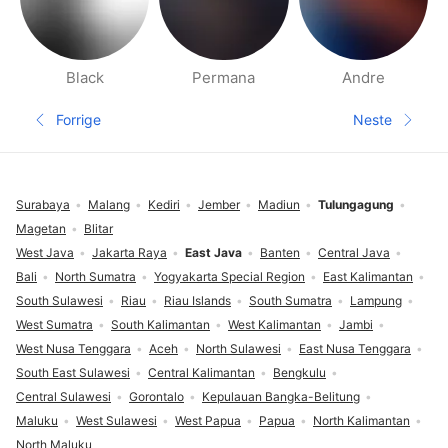
Black
Permana
Andre
Side med folk i nærheten
Forrige
Neste
Forrige side
Neste sid
Footer
Surabaya
Malang
Kediri
Jember
Madiun
Tulungagung
Magetan
Blitar
West Java
Jakarta Raya
East Java
Banten
Central Java
Bali
North Sumatra
Yogyakarta Special Region
East Kalimantan
South Sulawesi
Riau
Riau Islands
South Sumatra
Lampung
West Sumatra
South Kalimantan
West Kalimantan
Jambi
West Nusa Tenggara
Aceh
North Sulawesi
East Nusa Tenggara
South East Sulawesi
Central Kalimantan
Bengkulu
Central Sulawesi
Gorontalo
Kepulauan Bangka-Belitung
Maluku
West Sulawesi
West Papua
Papua
North Kalimantan
North Maluku