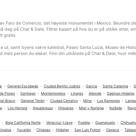
 av Faro de Comercio, det høyeste monumentet i Mexico. Beundre de 
deg på Chat & Date. Filtrer basert på hva du er på utkikk etter, ente
t gratis.
e ut, samt byens vakre katedral, Paseo Santa Lucía, Museo de Histo
nd med person du elsker. Finn din utkårede på Chat & Date, hvor millio
za
General Escobedo
Ciudad Benito Juárez
Garcia
Santa Catarina
S
de Flores
Santiago
Montemorelos
Linares
Allende
Sabinas Hidalgo
ral Bravo
General Terán
Ciudad Cerralvo
Mina
Los Ramones
Lampa
te
Los Herrera
Agualeguas
Higueras
Mier y Noriega
Iturbide
Rayo
Baja California Norte
Veracruz-Llave
Puebla
Guanajuato
Chihuah
Sinaloa
Yucatán
Chiapas
Hidalgo
San Luis Potosí
Oaxaca
Tabas