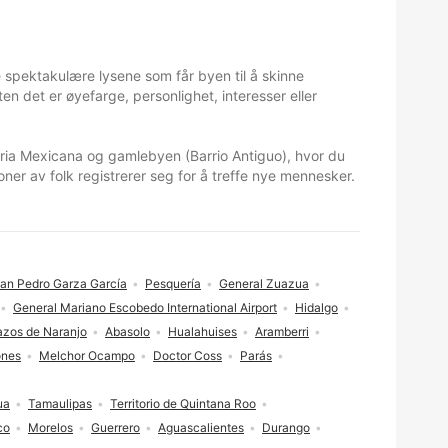
spektakulære lysene som får byen til å skinne
n det er øyefarge, personlighet, interesser eller
ria Mexicana og gamlebyen (Barrio Antiguo), hvor du
ner av folk registrerer seg for å treffe nye mennesker.
an Pedro Garza García
Pesquería
General Zuazua
General Mariano Escobedo International Airport
Hidalgo
zos de Naranjo
Abasolo
Hualahuises
Aramberri
nes
Melchor Ocampo
Doctor Coss
Parás
ua
Tamaulipas
Territorio de Quintana Roo
co
Morelos
Guerrero
Aguascalientes
Durango