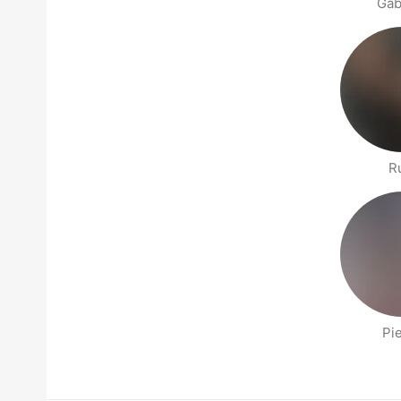
Gab
R
Pi
Side med folk i nærheten