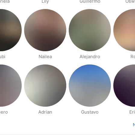
riela
Lily
Guillermo
Osw
ubi
Nailea
Alejandro
R
eero
Adrian
Gustavo
Er