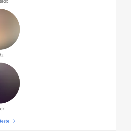
aldo
dz
ick
Neste
Neste side