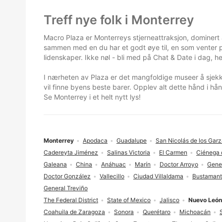
Footer
Treff nye folk i Monterrey
Macro Plaza er Monterreys stjerneattraksjon, dominert
sammen med en du har et godt øye til, en som venter på 
lidenskaper. Ikke nøl - bli med på Chat & Date i dag, hel
I nærheten av Plaza er det mangfoldige museer å sjekk
vil finne byens beste barer. Opplev alt dette hånd i hå
Se Monterrey i et helt nytt lys!
Monterrey
Apodaca
Guadalupe
San Nicolás de los Gar
Cadereyta Jiménez
Salinas Victoria
El Carmen
Ciénega 
Galeana
China
Anáhuac
Marín
Doctor Arroyo
Gene
Doctor González
Vallecillo
Ciudad Villaldama
Bustaman
General Treviño
The Federal District
State of Mexico
Jalisco
Nuevo León
Coahuila de Zaragoza
Sonora
Querétaro
Michoacán