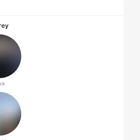
rey
ick