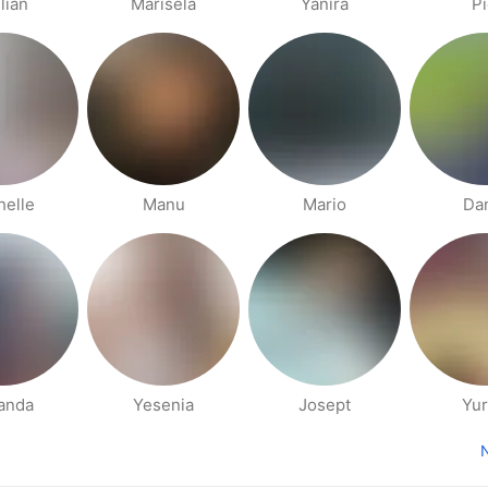
lian
Marisela
Yanira
Pi
helle
Manu
Mario
Da
anda
Yesenia
Josept
Yur