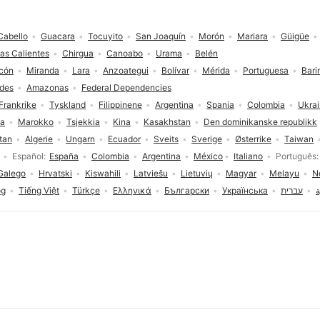
Cabello
Guacara
Tocuyito
San Joaquín
Morón
Mariara
Güigüe
as Calientes
Chirgua
Canoabo
Urama
Belén
cón
Miranda
Lara
Anzoategui
Bolívar
Mérida
Portuguesa
Bari
des
Amazonas
Federal Dependencies
Frankrike
Tyskland
Filippinene
Argentina
Spania
Colombia
Ukra
ia
Marokko
Tsjekkia
Kina
Kasakhstan
Den dominikanske republikk
tan
Algerie
Ungarn
Ecuador
Sveits
Sverige
Østerrike
Taiwan
Español
España
Colombia
Argentina
México
Italiano
Português
Galego
Hrvatski
Kiswahili
Latviešu
Lietuvių
Magyar
Melayu
N
og
Tiếng Việt
Türkçe
Ελληνικά
Български
Українська
עברית
ة