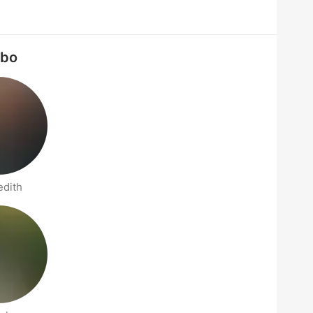
obo
edith