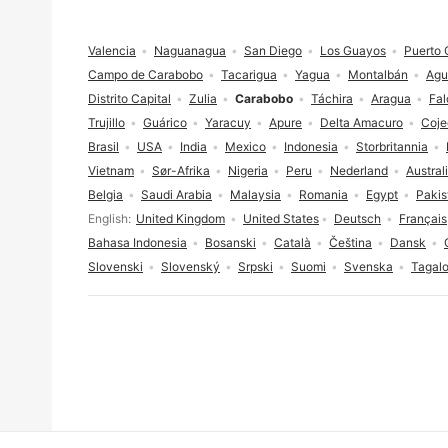
Footer
Valencia
Naguanagua
San Diego
Los Guayos
Puerto 
Campo de Carabobo
Tacarigua
Yagua
Montalbán
Agu
Distrito Capital
Zulia
Carabobo
Táchira
Aragua
Fal
Trujillo
Guárico
Yaracuy
Apure
Delta Amacuro
Coje
Brasil
USA
India
Mexico
Indonesia
Storbritannia
Vietnam
Sør-Afrika
Nigeria
Peru
Nederland
Austral
Belgia
Saudi Arabia
Malaysia
Romania
Egypt
Pakis
Språkvalg
English
United Kingdom
United States
Deutsch
Français
Bahasa Indonesia
Bosanski
Català
Čeština
Dansk
Slovenski
Slovenský
Srpski
Suomi
Svenska
Tagal
Cookies-samtykke