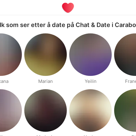
lk som ser etter å date på Chat & Date i Carab
xana
Marian
Yeilin
Fran