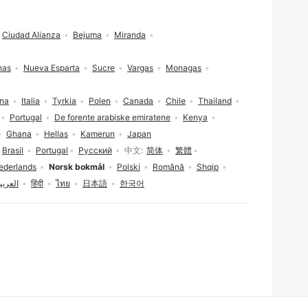
Ciudad Alianza
Bejuma
Miranda
nas
Nueva Esparta
Sucre
Vargas
Monagas
ina
Italia
Tyrkia
Polen
Canada
Chile
Thailand
Portugal
De forente arabiske emiratene
Kenya
Ghana
Hellas
Kamerun
Japan
Brasil
Portugal
Русский
中文
简体
繁體
ederlands
Norsk bokmål
Polski
Română
Shqip
العربي
हिंदी
ไทย
日本語
한국어