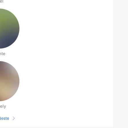
el
nte
ely
Neste
Neste side