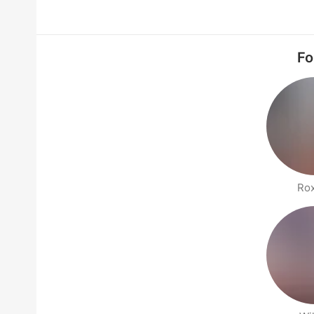
Fo
Ro