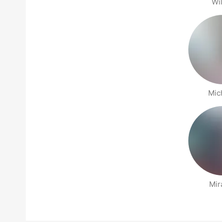
Wil
Mic
Mir
Side med folk i nærheten