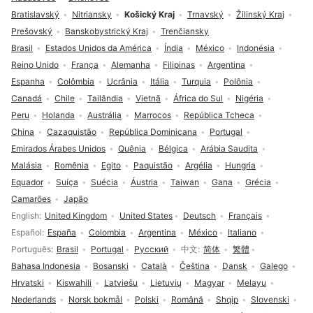
Bratislavský
Nitriansky
Košický Kraj
Trnavský
Žilinský Kraj
Prešovský
Banskobystrický Kraj
Trenčiansky
Brasil
Estados Unidos da América
Índia
México
Indonésia
Reino Unido
França
Alemanha
Filipinas
Argentina
Espanha
Colômbia
Ucrânia
Itália
Turquia
Polônia
Canadá
Chile
Tailândia
Vietnã
África do Sul
Nigéria
Peru
Holanda
Austrália
Marrocos
República Tcheca
China
Cazaquistão
República Dominicana
Portugal
Emirados Árabes Unidos
Quênia
Bélgica
Arábia Saudita
Malásia
Romênia
Egito
Paquistão
Argélia
Hungria
Equador
Suíça
Suécia
Áustria
Taiwan
Gana
Grécia
Camarões
Japão
Seleção de idioma
English
United Kingdom
United States
Deutsch
Français
Español
España
Colombia
Argentina
México
Italiano
Português
Brasil
Portugal
Русский
中文
简体
繁體
Bahasa Indonesia
Bosanski
Català
Čeština
Dansk
Galego
Hrvatski
Kiswahili
Latviešu
Lietuvių
Magyar
Melayu
Nederlands
Norsk bokmål
Polski
Română
Shqip
Slovenski