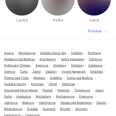
Lacikq
Peťka
Ivana
Páginas Pessoas Perto
Próxima
Página seg
Rodapé
kosice
Michalovce
Spišská Nová Ves
Trebišov
Rožňava
Moldava nad Bodvou
Krompachy
Veľké Kapušany
Petrovce
Kráľovský Chlmec
Sečovce
Straňany
Smižany
Sobrance
Gelnica
Čaňa
Záhor
Valaliky
Vyšné Nemecké
Strážske
Čierna nad Tisou
Medzev
Dobšiná
Turna nad Bodvou
Spišské Vlachy
Kechnec
Vinné
Veľká Ida
Slovenské Nové Mesto
Poproč
Plešivec
Čečejovce
Jasov
Seňa
Hrabušice
Michaľany
Rozhanovce
Prakovce
Jaklovce
Bidovce
Harichovce
Streda nad Bodrogom
Slanec
Markušovce
Švedlar
Kuzmice
Brzotín
Slovinky
Hadušovce
Drienovec