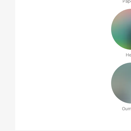
Pap
He
Oum
Páginas Pessoas Perto