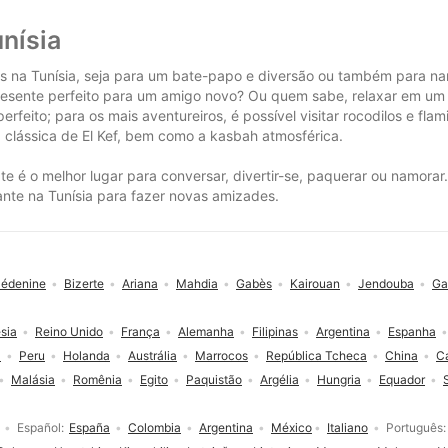
nísia
as na Tunísia, seja para um bate-papo e diversão ou também para na
resente perfeito para um amigo novo? Ou quem sabe, relaxar em um do
 perfeito; para os mais aventureiros, é possível visitar rocodilos e fl
ra clássica de El Kef, bem como a kasbah atmosférica.
ate é o melhor lugar para conversar, divertir-se, paquerar ou namor
sante na Tunísia para fazer novas amizades.
édenine
Bizerte
Ariana
Mahdia
Gabès
Kairouan
Jendouba
Ga
sia
Reino Unido
França
Alemanha
Filipinas
Argentina
Espanha
a
Peru
Holanda
Austrália
Marrocos
República Tcheca
China
C
Malásia
Romênia
Egito
Paquistão
Argélia
Hungria
Equador
Español
España
Colombia
Argentina
México
Italiano
Português