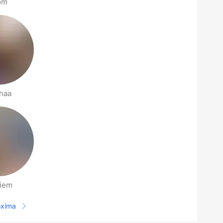
om
haa
iem
óxima
Página seguinte