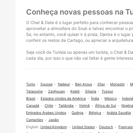
Rodapé
Conheça novas pessoas na Tu
O Chat & Date é o lugar perfeito para conhecer pesso
aproveitar a atmosfera do Souk e talvez encontrar o p
Se, no entanto, você quiser ir à praia, Djerba é o lugar
conferir os restos de Cartago, ou apreciar a arquitetu
Seja você da Tunísia ou apenas um turista, o Chat & D
cada dia, por isso o que não vai faltar é gente interes
Tunis
Sousse
Nabeul
Ben Arous
Sfax
Monastir
M
Tataouine
Zaghouan
Kebili
Siliana
Tozeur
Brasil
Estados Unidos da América
Índia
México
Indoné
Canadá
Chile
Tailândia
Vietnã
África do Sul
Nigéri
Emirados Árabes Unidos
Quênia
Bélgica
Arábia Saudita
Camarões
Japão
Seleção de idioma
English
United Kingdom
United States
Deutsch
Français