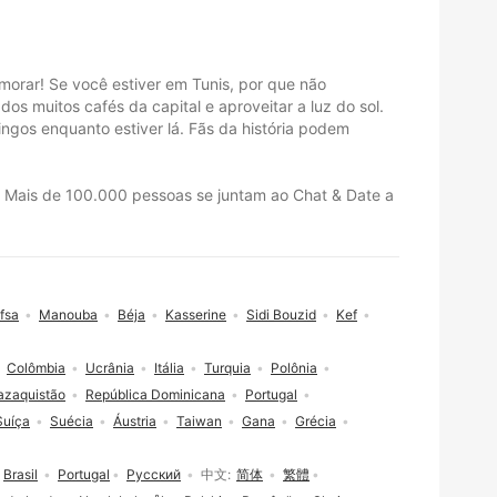
morar! Se você estiver em Tunis, por que não
s muitos cafés da capital e aproveitar a luz do sol.
amingos enquanto estiver lá. Fãs da história podem
ar. Mais de 100.000 pessoas se juntam ao Chat & Date a
fsa
Manouba
Béja
Kasserine
Sidi Bouzid
Kef
Colômbia
Ucrânia
Itália
Turquia
Polônia
azaquistão
República Dominicana
Portugal
Suíça
Suécia
Áustria
Taiwan
Gana
Grécia
Brasil
Portugal
Русский
中文
简体
繁體