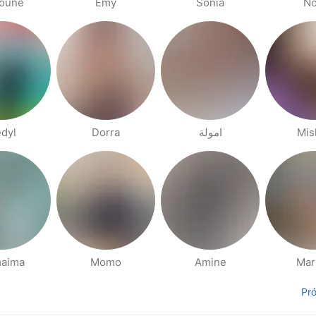
ouné
Emy
Sonia
N
dyl
Dorra
امولة
Mis
aima
Momo
Amine
Mar
Pr