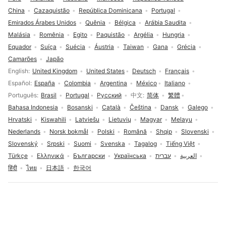
China
Cazaquistão
República Dominicana
Portugal
Emirados Árabes Unidos
Quênia
Bélgica
Arábia Saudita
Malásia
Romênia
Egito
Paquistão
Argélia
Hungria
Equador
Suíça
Suécia
Áustria
Taiwan
Gana
Grécia
Camarões
Japão
Seleção de idioma
English
United Kingdom
United States
Deutsch
Français
Español
España
Colombia
Argentina
México
Italiano
Português
Brasil
Portugal
Русский
中文
简体
繁體
Bahasa Indonesia
Bosanski
Català
Čeština
Dansk
Galego
Hrvatski
Kiswahili
Latviešu
Lietuvių
Magyar
Melayu
Nederlands
Norsk bokmål
Polski
Română
Shqip
Slovenski
Slovenský
Srpski
Suomi
Svenska
Tagalog
Tiếng Việt
Türkçe
Ελληνικά
Български
Українська
עברית
العربية
हिंदी
ไทย
日本語
한국어