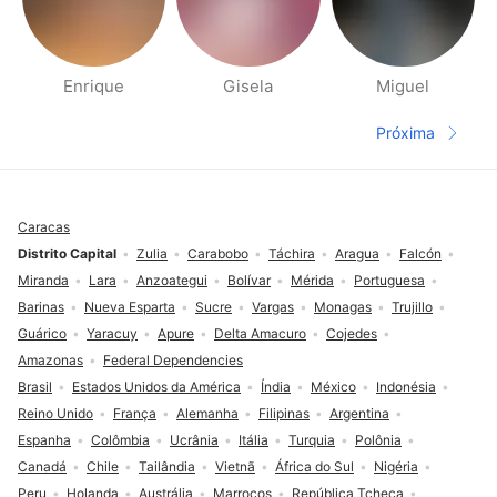
Enrique
Gisela
Miguel
Páginas Pessoas Perto
Próxima
Página seg
Rodapé
Caracas
Distrito Capital
Zulia
Carabobo
Táchira
Aragua
Falcón
Miranda
Lara
Anzoategui
Bolívar
Mérida
Portuguesa
Barinas
Nueva Esparta
Sucre
Vargas
Monagas
Trujillo
Guárico
Yaracuy
Apure
Delta Amacuro
Cojedes
Amazonas
Federal Dependencies
Brasil
Estados Unidos da América
Índia
México
Indonésia
Reino Unido
França
Alemanha
Filipinas
Argentina
Espanha
Colômbia
Ucrânia
Itália
Turquia
Polônia
Canadá
Chile
Tailândia
Vietnã
África do Sul
Nigéria
Peru
Holanda
Austrália
Marrocos
República Tcheca