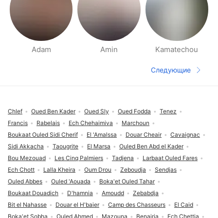
Adam
Amin
Kamatechou
Страницы раздела Рядом
Следующие
Следующая 
Футер сайта
Chlef
Oued Ben Kader
Oued Sly
Oued Fodda
Tenez
Francis
Rabelais
Ech Chehaimiva
Marchoun
Boukaat Ouled Sidi Cherif
El 'Amalssa
Douar Cheair
Cavaignac
Sidi Akkacha
Taougrite
El Marsa
Ouled Ben Abd el Kader
Bou Mezouad
Les Cinq Palmiers
Tadjena
Larbaat Ouled Fares
Ech Chott
Lalla Kheira
Oum Drou
Zeboudja
Sendjas
Ouled Abbes
Ouled 'Aouada
Boka'et Ouled Tahar
Boukaat Douadich
D'hamnia
Amoudd
Zebabdja
Bit el Nahasse
Douar el H'baier
Camp des Chasseurs
El Caid
Boka'et Sobha
Ouled Ahmed
Mazouna
Benairia
Ech Chettia