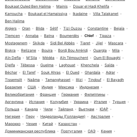
Boukaat Ouled Ben Halima
Mainis
Douar el Hadj Khelifa
Karroucha
Boukaat el Hamaissiya
Ikadaine
Villa Talakanet
Ben Halima
Algiers
Oran
Blida
Sétif
Tizi Ouzou
Constantine
Bejaïa
Tlemcen
Annaba
Batna
Boumerdès
Chlef
Tipaza
Mostaganem
Skikda
Sidi Bel Abbès
Tiaret
Jijel
Mascara
Biskra
Relizane
Bouira
Bordj Bou Arréridj
Ouargla
Mila
Aïn Defla
M'Sila
Médéa
Aïn Témouchent
Oum El Bouaghi
Djelfa
Tébessa
Guelma
Laghouat
Khenchela
Saïda
Béchar
El Taref
Souk Ahras
El Oued
Ghardaïa
Adrar
Tissemsilt
Naâma
Tamanghasset
Illizi
Tindouf
El Bayadh
Бразилия
США
Индия
Мексика
Индонезия
Великобритания
Франция
Германия
Филиппины
Аргентина
Испания
Колумбия
Украина
Италия
Турция
Польша
Канада
Чили
Тайланд
Вьетнам
ЮАР
Нигерия
Перу
Нидерланды (Голландия)
Австралия
Марокко
Чехия
Китай
Казахстан
Доминиканская республика
Португалия
ОАЭ
Кения