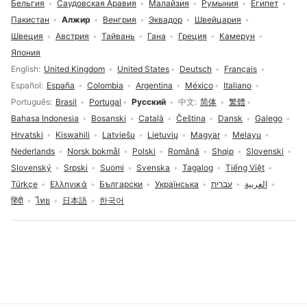
Бельгия
Саудовская Аравия
Малайзия
Румыния
Египет
Пакистан
Алжир
Венгрия
Эквадор
Швейцария
Швеция
Австрия
Тайвань
Гана
Греция
Камерун
Япония
Выбор языка
English
United Kingdom
United States
Deutsch
Français
Español
España
Colombia
Argentina
México
Italiano
Português
Brasil
Portugal
Русский
中文
简体
繁體
Bahasa Indonesia
Bosanski
Català
Čeština
Dansk
Galego
Hrvatski
Kiswahili
Latviešu
Lietuvių
Magyar
Melayu
Nederlands
Norsk bokmål
Polski
Română
Shqip
Slovenski
Slovenský
Srpski
Suomi
Svenska
Tagalog
Tiếng Việt
Türkçe
Ελληνικά
Български
Українська
עברית
العربية
हिंदी
ไทย
日本語
한국어