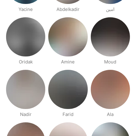
Yacine
Abdelkadir
امين
Oridak
Amine
Moud
Nadir
Farid
Ala