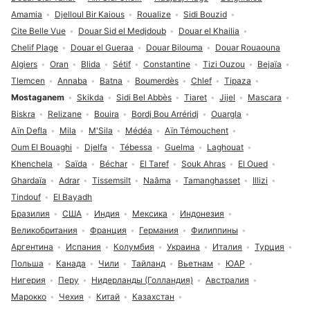
Amamia
Djelloul Bir Kaious
Roualize
Sidi Bouzid
Cite Belle Vue
Douar Sid el Medjdoub
Douar el Khailia
Chelif Plage
Douar el Gueraa
Douar Bilouma
Douar Rouaouna
Algiers
Oran
Blida
Sétif
Constantine
Tizi Ouzou
Bejaïa
Tlemcen
Annaba
Batna
Boumerdès
Chlef
Tipaza
Mostaganem
Skikda
Sidi Bel Abbès
Tiaret
Jijel
Mascara
Biskra
Relizane
Bouira
Bordj Bou Arréridj
Ouargla
Aïn Defla
Mila
M'Sila
Médéa
Aïn Témouchent
Oum El Bouaghi
Djelfa
Tébessa
Guelma
Laghouat
Khenchela
Saïda
Béchar
El Taref
Souk Ahras
El Oued
Ghardaïa
Adrar
Tissemsilt
Naâma
Tamanghasset
Illizi
Tindouf
El Bayadh
Бразилия
США
Индия
Мексика
Индонезия
Великобритания
Франция
Германия
Филиппины
Аргентина
Испания
Колумбия
Украина
Италия
Турция
Польша
Канада
Чили
Тайланд
Вьетнам
ЮАР
Нигерия
Перу
Нидерланды (Голландия)
Австралия
Марокко
Чехия
Китай
Казахстан