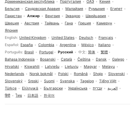
Доминиканская республика
Португалия
ОАЭ
Кения
Бельгия
Саудовская Аравия
Малайзия
Румыния
Египет
Пакистан
Алжир
Венгрия
Эквадор
Швейцария
Швеция
Австрия
Тайвань
Гана
Греция
Камерун
Япония
Выбор языка
English
United Kingdom
United States
Deutsch
Français
Español
España
Colombia
Argentina
México
Italiano
Português
Brasil
Portugal
Русский
中文
简体
繁體
Bahasa Indonesia
Bosanski
Català
Čeština
Dansk
Galego
Hrvatski
Kiswahili
Latviešu
Lietuvių
Magyar
Melayu
Nederlands
Norsk bokmål
Polski
Română
Shqip
Slovenski
Slovenský
Srpski
Suomi
Svenska
Tagalog
Tiếng Việt
Türkçe
Ελληνικά
Български
Українська
עברית
العربية
हिंदी
ไทย
日本語
한국어