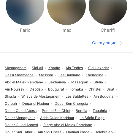
Farid
Imad
Cherifi
Страницы раздела Рядом
Следующие
Следующая 
Футер сайта
Mostaganem
Sidi Ali
Khadra
Ain Tedles
Sidi Lakhdar
Hassi Maameche
Messhra
Les Hamiane
Kheiredine
Abd el Malek Ramdane
Sekhaimia
Mazagran
Stidia
Ain Nouissy
Debdab
Bouguirat
Fornaka
Christel
Sirat
Sfissfa
Wilaya de Mostaganem
Les Sablettes
Ain Boudinar
Oureah
Douar el Nadour
Douar Ben Cherguia
Douar Ouled Abess
Pont' d'Ech Chlef
Bordjia
Touahria
Douar Menagueur
Adda Ouled Kaddour
La Stidia Plage
Douar Ouled Ahmed
Plage Abd el Malek Ramdane
Douar Sidi Tahar
Ain Sidi Chelif
Hadjadj Plage
Belghraieb