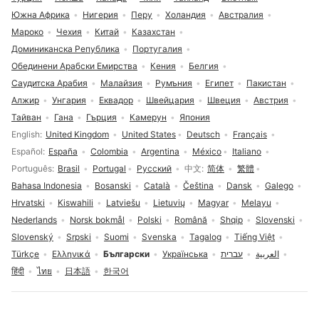
Южна Африка
Нигерия
Перу
Холандия
Австралия
Мароко
Чехия
Китай
Казахстан
Доминиканска Република
Португалия
Обединени Арабски Емирства
Кения
Белгия
Саудитска Арабия
Малайзия
Румъния
Египет
Пакистан
Алжир
Унгария
Еквадор
Швейцария
Швеция
Австрия
Тайван
Гана
Гърция
Камерун
Япония
Избор на език
English
United Kingdom
United States
Deutsch
Français
Español
España
Colombia
Argentina
México
Italiano
Português
Brasil
Portugal
Русский
中文
简体
繁體
Bahasa Indonesia
Bosanski
Català
Čeština
Dansk
Galego
Hrvatski
Kiswahili
Latviešu
Lietuvių
Magyar
Melayu
Nederlands
Norsk bokmål
Polski
Română
Shqip
Slovenski
Slovenský
Srpski
Suomi
Svenska
Tagalog
Tiếng Việt
Türkçe
Ελληνικά
Български
Українська
עברית
العربية
हिंदी
ไทย
日本語
한국어