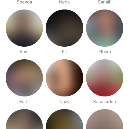
Sheyda
Neda
Sanaiii
Amir
Eli
Elham
Edris
Nazy
Kamaluddn