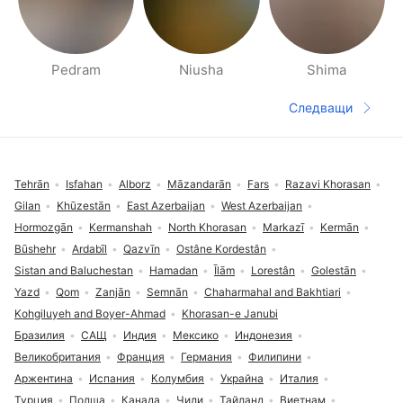
Pedram
Niusha
Shima
Станици Хора наблизо
Следващи
Следваща 
Долен котитул
Tehrān
Isfahan
Alborz
Māzandarān
Fars
Razavi Khorasan
Gilan
Khūzestān
East Azerbaijan
West Azerbaijan
Hormozgān
Kermanshah
North Khorasan
Markazī
Kermān
Būshehr
Ardabīl
Qazvīn
Ostâne Kordestân
Sistan and Baluchestan
Hamadan
Īlām
Lorestân
Golestān
Yazd
Qom
Zanjān
Semnān
Chaharmahal and Bakhtiari
Kohgiluyeh and Boyer-Ahmad
Khorasan-e Janubi
Бразилия
САЩ
Индия
Мексико
Индонезия
Великобритания
Франция
Германия
Филипини
Аржентина
Испания
Колумбия
Украйна
Италия
Турция
Полша
Канада
Чили
Тайланд
Виетнам