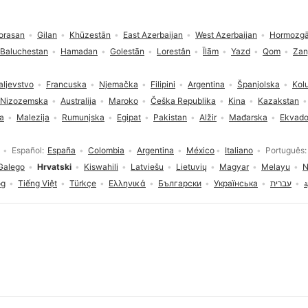
orasan
Gilan
Khūzestān
East Azerbaijan
West Azerbaijan
Hormozg
 Baluchestan
Hamadan
Golestān
Lorestân
Īlām
Yazd
Qom
Zan
aljevstvo
Francuska
Njemačka
Filipini
Argentina
Španjolska
Kol
Nizozemska
Australija
Maroko
Češka Republika
Kina
Kazakstan
ja
Malezija
Rumunjska
Egipat
Pakistan
Alžir
Mađarska
Ekvado
Español
España
Colombia
Argentina
México
Italiano
Português
Galego
Hrvatski
Kiswahili
Latviešu
Lietuvių
Magyar
Melayu
N
og
Tiếng Việt
Türkçe
Ελληνικά
Български
Українська
עברית
ة