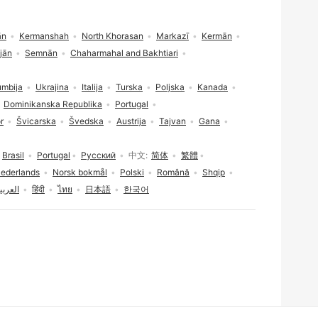
ān
Kermanshah
North Khorasan
Markazī
Kermān
jān
Semnān
Chaharmahal and Bakhtiari
umbija
Ukrajina
Italija
Turska
Poljska
Kanada
Dominikanska Republika
Portugal
r
Švicarska
Švedska
Austrija
Tajvan
Gana
Brasil
Portugal
Русский
中文
简体
繁體
ederlands
Norsk bokmål
Polski
Română
Shqip
العربي
हिंदी
ไทย
日本語
한국어