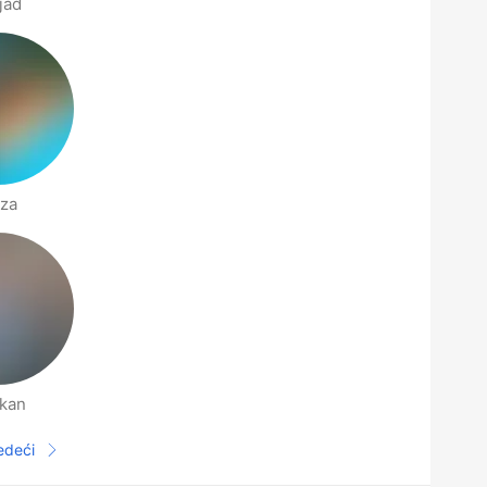
jad
za
kan
jedeći
Sljedeća stranica