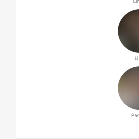
El
L
Pe
Stranice ljudi u blizini