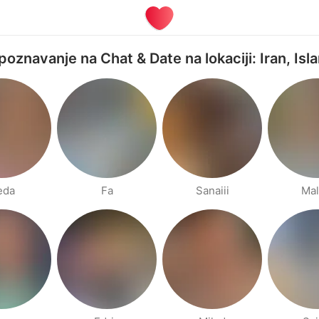
 upoznavanje na Chat & Date na lokaciji: Iran, Is
eda
Fa
Sanaiii
Mal