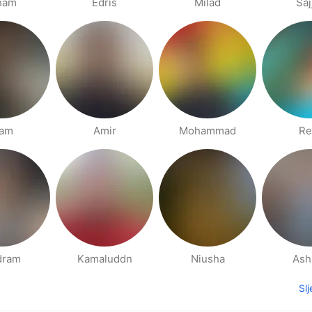
ham
Edris
Milad
Saj
iam
Amir
Mohammad
Re
dram
Kamaluddn
Niusha
Ash
Sl