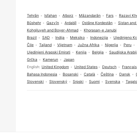
Podnožje
Tehrān
Isfahan
Alborz
Māzandarān
Fars
Razavi Kh
Būshehr
Qazvīn
Ardabīl
Ostâne Kordestân
Sistan and
Kohgiluyeh and Boyer-Ahmad
Khorasan-e Janubi
Brazil
SAD
Indija
Meksiko
Indonezija
Ujedinjeno Kr
Čile
Tajland
Vijetnam
Južna Afrika
Nigerija
Peru
Ujedinjeni Arapski Emirati
Kenija
Belgija
Saudijska Arabi
Grčka
Kamerun
Japan
Odabir jezika
English
United Kingdom
United States
Deutsch
Français
Bahasa Indonesia
Bosanski
Català
Čeština
Dansk
Slovenski
Slovenský
Srpski
Suomi
Svenska
Tagal
Pristanak na kolačiće