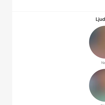
Ljud
N