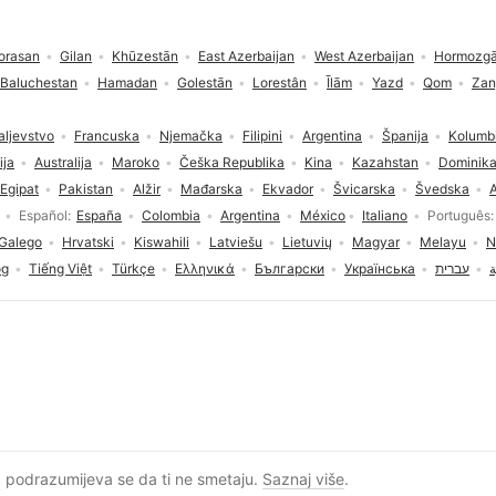
orasan
Gilan
Khūzestān
East Azerbaijan
West Azerbaijan
Hormozg
 Baluchestan
Hamadan
Golestān
Lorestân
Īlām
Yazd
Qom
Zan
aljevstvo
Francuska
Njemačka
Filipini
Argentina
Španija
Kolumbi
ija
Australija
Maroko
Češka Republika
Kina
Kazahstan
Dominika
Egipat
Pakistan
Alžir
Mađarska
Ekvador
Švicarska
Švedska
A
Español
España
Colombia
Argentina
México
Italiano
Português
Galego
Hrvatski
Kiswahili
Latviešu
Lietuvių
Magyar
Melayu
N
og
Tiếng Việt
Türkçe
Ελληνικά
Български
Українська
עברית
ة
Otvori nalog
, podrazumijeva se da ti ne smetaju.
Saznaj više
.