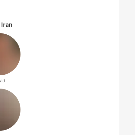
 Iran
lad