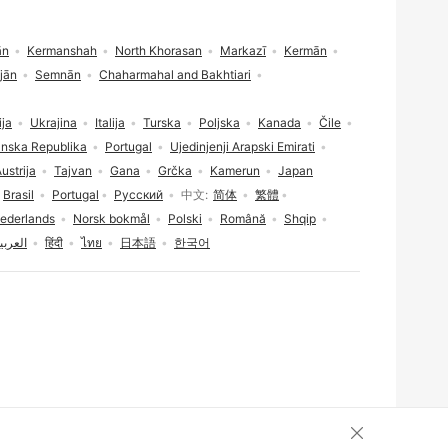
ān
Kermanshah
North Khorasan
Markazī
Kermān
jān
Semnān
Chaharmahal and Bakhtiari
ja
Ukrajina
Italija
Turska
Poljska
Kanada
Čile
nska Republika
Portugal
Ujedinjenji Arapski Emirati
ustrija
Tajvan
Gana
Grčka
Kamerun
Japan
Brasil
Portugal
Русский
中文
简体
繁體
ederlands
Norsk bokmål
Polski
Română
Shqip
العربي
हिंदी
ไทย
日本語
한국어
Zatvori pristan