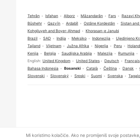
Fodnožje
Tehrān
Isfahan
Alborz
Māzandarān
Fars
Razavi Kh
Būshehr
Qazvīn
Ardabīl
Ostâne Kordestân
Sistan and
Kohgiluyeh and Boyer-Ahmad
Khorasan-e Janubi
Brazil
SAD
Indija
Meksiko
Indonezija
Ujedinjeno Kr
Tajland
Vijetnam
Južna Afrika
Nigerija
Peru
Holand
Kenija
Belgija
Saudijska Arabija
Malezija
Rumunija
Izbor jezika
English
United Kingdom
United States
Deutsch
Français
Bahasa Indonesia
Bosanski
Català
Čeština
Dansk
Slovenski
Slovenský
Srpski
Suomi
Svenska
Tagal
Pristanak na kolačiće
Mi koristimo kolačiće. Ako ne promijeniš svoje postavke