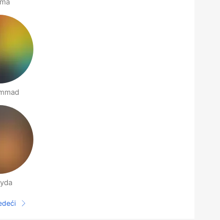
ima
mmad
yda
jedeći
Sljedeća stranica