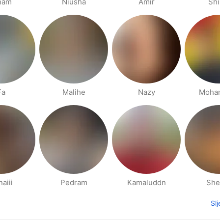
ham
Niusha
Amir
Sh
Fa
Malihe
Nazy
Moha
aiii
Pedram
Kamaluddn
She
Sl