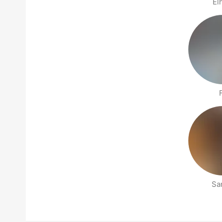
El
San
Stranica s Ljudima u blizini