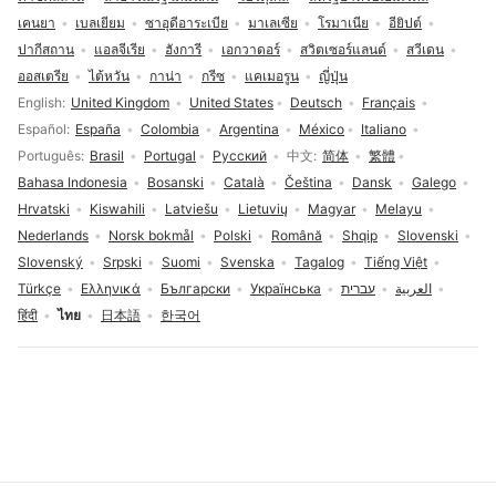
เคนยา
เบลเยียม
ซาอุดีอาระเบีย
มาเลเซีย
โรมาเนีย
อียิปต์
ปากีสถาน
แอลจีเรีย
ฮังการี
เอกวาดอร์
สวิตเซอร์แลนด์
สวีเดน
ออสเตรีย
ไต้หวัน
กาน่า
กรีซ
แคเมอรูน
ญี่ปุ่น
การเลือกภาษา
English
United Kingdom
United States
Deutsch
Français
Español
España
Colombia
Argentina
México
Italiano
Português
Brasil
Portugal
Русский
中文
简体
繁體
Bahasa Indonesia
Bosanski
Català
Čeština
Dansk
Galego
Hrvatski
Kiswahili
Latviešu
Lietuvių
Magyar
Melayu
Nederlands
Norsk bokmål
Polski
Română
Shqip
Slovenski
Slovenský
Srpski
Suomi
Svenska
Tagalog
Tiếng Việt
Türkçe
Ελληνικά
Български
Українська
עברית
العربية
हिंदी
ไทย
日本語
한국어