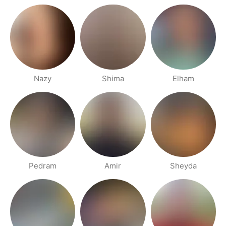
Nazy
Shima
Elham
Pedram
Amir
Sheyda