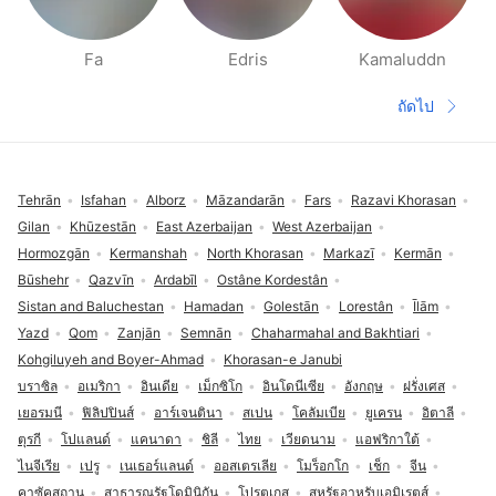
Fa
Edris
Kamaluddn
หน้าผู้คนใกล้เคียง
ถัดไป
หน้าต่อไป
ส่วนท้าย
Tehrān
Isfahan
Alborz
Māzandarān
Fars
Razavi Khorasan
Gilan
Khūzestān
East Azerbaijan
West Azerbaijan
Hormozgān
Kermanshah
North Khorasan
Markazī
Kermān
Būshehr
Qazvīn
Ardabīl
Ostâne Kordestân
Sistan and Baluchestan
Hamadan
Golestān
Lorestân
Īlām
Yazd
Qom
Zanjān
Semnān
Chaharmahal and Bakhtiari
Kohgiluyeh and Boyer-Ahmad
Khorasan-e Janubi
บราซิล
อเมริกา
อินเดีย
เม็กซิโก
อินโดนีเซีย
อังกฤษ
ฝรั่งเศส
เยอรมนี
ฟิลิปปินส์
อาร์เจนตินา
สเปน
โคลัมเบีย
ยูเครน
อิตาลี
ตุรกี
โปแลนด์
แคนาดา
ชิลี
ไทย
เวียดนาม
แอฟริกาใต้
ไนจีเรีย
เปรู
เนเธอร์แลนด์
ออสเตรเลีย
โมร็อกโก
เช็ก
จีน
คาซัคสถาน
สาธารณรัฐโดมินิกัน
โปรตุเกส
สหรัฐอาหรับเอมิเรตส์