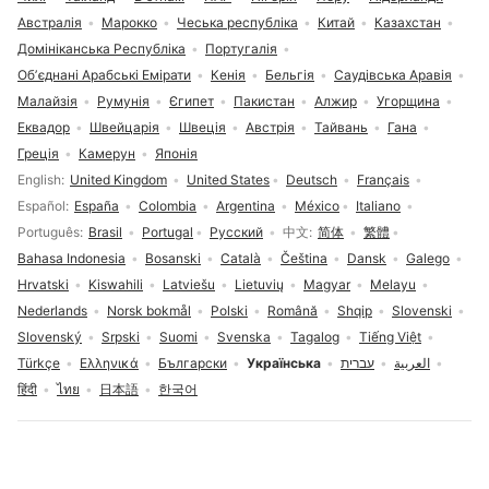
Австралія
Марокко
Чеська республіка
Китай
Казахстан
Домініканська Республіка
Португалія
Обʼєднані Арабські Емірати
Кенія
Бельгія
Саудівська Аравія
Малайзія
Румунія
Єгипет
Пакистан
Алжир
Угорщина
Еквадор
Швейцарія
Швеція
Австрія
Тайвань
Гана
Греція
Камерун
Японія
Вибір мови
English
United Kingdom
United States
Deutsch
Français
Español
España
Colombia
Argentina
México
Italiano
Português
Brasil
Portugal
Русский
中文
简体
繁體
Bahasa Indonesia
Bosanski
Català
Čeština
Dansk
Galego
Hrvatski
Kiswahili
Latviešu
Lietuvių
Magyar
Melayu
Nederlands
Norsk bokmål
Polski
Română
Shqip
Slovenski
Slovenský
Srpski
Suomi
Svenska
Tagalog
Tiếng Việt
Türkçe
Ελληνικά
Български
Українська
עברית
العربية
हिंदी
ไทย
日本語
한국어