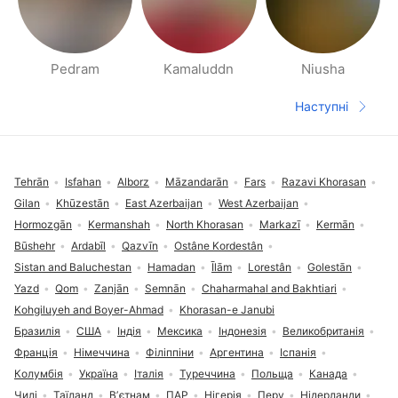
Pedram
Kamaluddn
Niusha
Сторінки розділу 'Люди поблизу'
Наступні
Наступна 
Футер сайту
Tehrān
Isfahan
Alborz
Māzandarān
Fars
Razavi Khorasan
Gilan
Khūzestān
East Azerbaijan
West Azerbaijan
Hormozgān
Kermanshah
North Khorasan
Markazī
Kermān
Būshehr
Ardabīl
Qazvīn
Ostâne Kordestân
Sistan and Baluchestan
Hamadan
Īlām
Lorestân
Golestān
Yazd
Qom
Zanjān
Semnān
Chaharmahal and Bakhtiari
Kohgiluyeh and Boyer-Ahmad
Khorasan-e Janubi
Бразилія
США
Індія
Мексика
Індонезія
Великобританія
Франція
Німеччина
Філіппіни
Аргентина
Іспанія
Колумбія
Україна
Італія
Туреччина
Польща
Канада
Чилі
Таїланд
Вʼєтнам
ПАР
Нігерія
Перу
Нідерланди