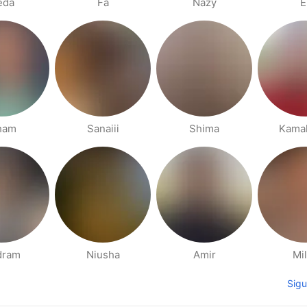
eda
Fa
Nazy
E
ham
Sanaiii
Shima
Kama
dram
Niusha
Amir
Mi
Sigu