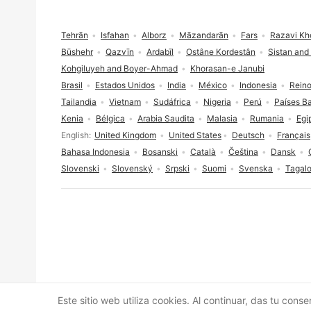
Nota al pie
Tehrān
Isfahan
Alborz
Māzandarān
Fars
Razavi Kh
Būshehr
Qazvīn
Ardabīl
Ostâne Kordestân
Sistan and
Kohgiluyeh and Boyer-Ahmad
Khorasan-e Janubi
Brasil
Estados Unidos
India
México
Indonesia
Reino
Tailandia
Vietnam
Sudáfrica
Nigeria
Perú
Países B
Kenia
Bélgica
Arabia Saudita
Malasia
Rumania
Egi
Selección de idioma
English
United Kingdom
United States
Deutsch
Français
Bahasa Indonesia
Bosanski
Català
Čeština
Dansk
Slovenski
Slovenský
Srpski
Suomi
Svenska
Tagal
Consentimiento de cookies
Este sitio web utiliza cookies. Al continuar, das tu cons