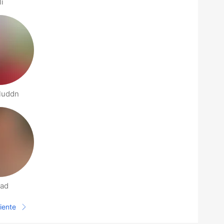
li
luddn
lad
iente
Página siguiente