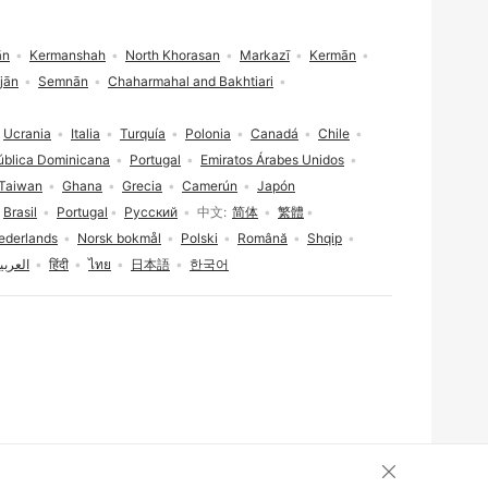
ān
Kermanshah
North Khorasan
Markazī
Kermān
jān
Semnān
Chaharmahal and Bakhtiari
Ucrania
Italia
Turquía
Polonia
Canadá
Chile
ública Dominicana
Portugal
Emiratos Árabes Unidos
Taiwan
Ghana
Grecia
Camerún
Japón
Brasil
Portugal
Русский
中文
简体
繁體
ederlands
Norsk bokmål
Polski
Română
Shqip
العربي
हिंदी
ไทย
日本語
한국어
Cerrar consent