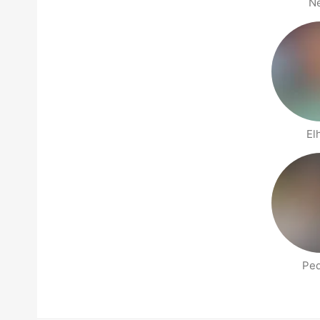
N
El
Pe
Página de gente cerca