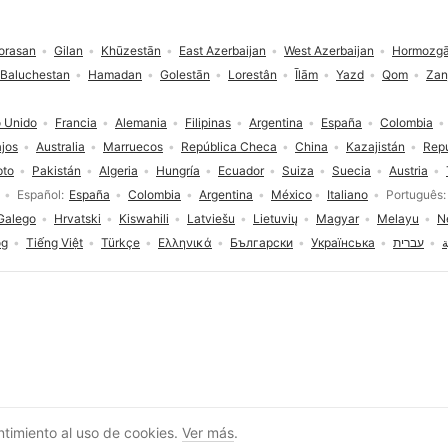
orasan
Gilan
Khūzestān
East Azerbaijan
West Azerbaijan
Hormozg
 Baluchestan
Hamadan
Golestān
Lorestân
Īlām
Yazd
Qom
Zan
 Unido
Francia
Alemania
Filipinas
Argentina
España
Colombia
ajos
Australia
Marruecos
República Checa
China
Kazajistán
Rep
pto
Pakistán
Algeria
Hungría
Ecuador
Suiza
Suecia
Austria
Español
España
Colombia
Argentina
México
Italiano
Português
Galego
Hrvatski
Kiswahili
Latviešu
Lietuvių
Magyar
Melayu
N
og
Tiếng Việt
Türkçe
Ελληνικά
Български
Українська
עברית
ة
Regístrate
entimiento al uso de cookies.
Ver más
.