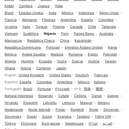
Kebbi
Zamfara
Jigawa
Yobe
Brasil
Estados Unidos
India
México
Indonesia
Reino Unido
Francia
Alemania
Filipinas
Argentina
España
Colombia
Ucrania
Italia
Turquía
Polonia
Canadá
Chile
Tailandia
Vietnam
Sudáfrica
Nigeria
Perú
Países Bajos
Australia
Marruecos
República Checa
China
Kazajistán
República Dominicana
Portugal
Emiratos Árabes Unidos
Kenia
Bélgica
Arabia Saudita
Malasia
Rumania
Egipto
Pakistán
Algeria
Hungría
Ecuador
Suiza
Suecia
Austria
Taiwán
Ghana
Grecia
Camerún
Japón
Selección de idioma
English
United Kingdom
United States
Deutsch
Français
Español
España
Colombia
Argentina
México
Italiano
Português
Brasil
Portugal
Русский
中文
简体
繁體
Bahasa Indonesia
Bosanski
Català
Čeština
Dansk
Galego
Hrvatski
Kiswahili
Latviešu
Lietuvių
Magyar
Melayu
Nederlands
Norsk bokmål
Polski
Română
Shqip
Slovenski
Slovenský
Srpski
Suomi
Svenska
Tagalog
Tiếng Việt
Türkçe
Ελληνικά
Български
Українська
עברית
العربية