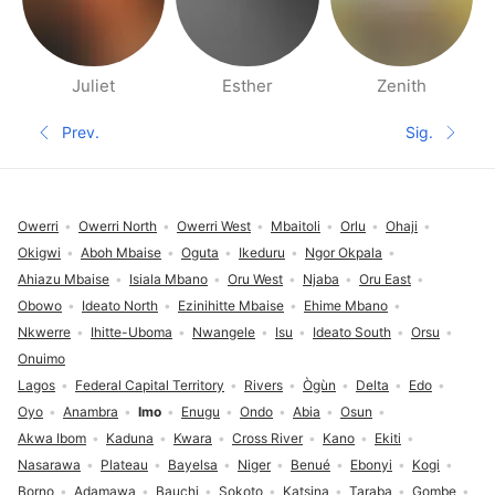
Juliet
Esther
Zenith
Páginas de gente cerca
Prev.
Sig.
Página anterior
Siguient
Pie de página
Owerri
Owerri North
Owerri West
Mbaitoli
Orlu
Ohaji
Okigwi
Aboh Mbaise
Oguta
Ikeduru
Ngor Okpala
Ahiazu Mbaise
Isiala Mbano
Oru West
Njaba
Oru East
Obowo
Ideato North
Ezinihitte Mbaise
Ehime Mbano
Nkwerre
Ihitte-Uboma
Nwangele
Isu
Ideato South
Orsu
Onuimo
Lagos
Federal Capital Territory
Rivers
Ògùn
Delta
Edo
Oyo
Anambra
Imo
Enugu
Ondo
Abia
Osun
Akwa Ibom
Kaduna
Kwara
Cross River
Kano
Ekiti
Nasarawa
Plateau
Bayelsa
Niger
Benué
Ebonyi
Kogi
Borno
Adamawa
Bauchi
Sokoto
Katsina
Taraba
Gombe