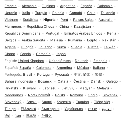
Francia
Alemania
Filipinas
Argentina
España
Colombia
Ucrania
Italia
Turquía
Polonia
Canadá
Chile
Tailandia
Vietnam
Sudáfrica
Nigeria
Perú
Países Bajos
Australia
Marruecos
República Checa
China
Kazajistán
República Dominicana
Portugal
Emiratos Árabes Unidos
Kenia
Bélgica
Arabia Saudita
Malasia
Rumania
Egipto
Pakistán
Algeria
Hungría
Ecuador
Suiza
Suecia
Austria
Taiwán
Ghana
Grecia
Camerún
Japón
Selección de idioma
English
United Kingdom
United States
Deutsch
Français
Español
España
Colombia
Argentina
México
Italiano
Português
Brasil
Portugal
Русский
中文
简体
繁體
Bahasa Indonesia
Bosanski
Català
Čeština
Dansk
Galego
Hrvatski
Kiswahili
Latviešu
Lietuvių
Magyar
Melayu
Nederlands
Norsk bokmål
Polski
Română
Shqip
Slovenski
Slovenský
Srpski
Suomi
Svenska
Tagalog
Tiếng Việt
Türkçe
Ελληνικά
Български
Українська
עברית
العربية
हिंदी
ไทย
日本語
한국어