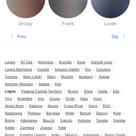
Drizzy
Frank
Lurde
Páginas de gente cerca
Prev.
Sig.
Página anterior
Siguient
Pie de página
Lagos
Eti Osa
Alimosho
Ikorodu
Ikeja
Oshodi-Isolo
Lagos Mainland
Kosofe
Amuwo Odofin
Ojo
Surulere
Somolu
Ibeju Lekki
Ifako
Mushin
Badagry
Agege
Ajeromi-Ifelodun
Apapa
Epe
Lagos
Federal Capital Territory
Rivers
Ògùn
Delta
Edo
Oyo
Anambra
Imo
Enugu
Ondo
Abia
Osun
Akwa Ibom
Kaduna
Kwara
Cross River
Kano
Ekiti
Nasarawa
Plateau
Bayelsa
Niger
Benué
Ebonyi
Kogi
Borno
Adamawa
Bauchi
Sokoto
Katsina
Taraba
Gombe
Kebbi
Zamfara
Jigawa
Yobe
Brasil
Estados Unidos
India
México
Indonesia
Reino Unido