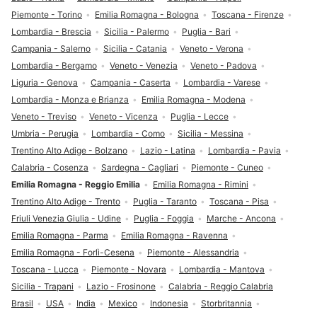
Piemonte - Torino
Emilia Romagna - Bologna
Toscana - Firenze
Lombardia - Brescia
Sicilia - Palermo
Puglia - Bari
Campania - Salerno
Sicilia - Catania
Veneto - Verona
Lombardia - Bergamo
Veneto - Venezia
Veneto - Padova
Liguria - Genova
Campania - Caserta
Lombardia - Varese
Lombardia - Monza e Brianza
Emilia Romagna - Modena
Veneto - Treviso
Veneto - Vicenza
Puglia - Lecce
Umbria - Perugia
Lombardia - Como
Sicilia - Messina
Trentino Alto Adige - Bolzano
Lazio - Latina
Lombardia - Pavia
Calabria - Cosenza
Sardegna - Cagliari
Piemonte - Cuneo
Emilia Romagna - Reggio Emilia
Emilia Romagna - Rimini
Trentino Alto Adige - Trento
Puglia - Taranto
Toscana - Pisa
Friuli Venezia Giulia - Udine
Puglia - Foggia
Marche - Ancona
Emilia Romagna - Parma
Emilia Romagna - Ravenna
Emilia Romagna - Forlì-Cesena
Piemonte - Alessandria
Toscana - Lucca
Piemonte - Novara
Lombardia - Mantova
Sicilia - Trapani
Lazio - Frosinone
Calabria - Reggio Calabria
Brasil
USA
India
Mexico
Indonesia
Storbritannia