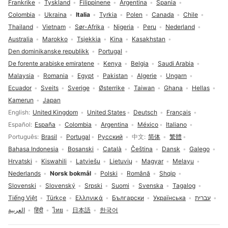
Frankrike
Tyskland
Filippinene
Argentina
Spania
Colombia
Ukraina
Italia
Tyrkia
Polen
Canada
Chile
Thailand
Vietnam
Sør-Afrika
Nigeria
Peru
Nederland
Australia
Marokko
Tsjekkia
Kina
Kasakhstan
Den dominikanske republikk
Portugal
De forente arabiske emiratene
Kenya
Belgia
Saudi Arabia
Malaysia
Romania
Egypt
Pakistan
Algerie
Ungarn
Ecuador
Sveits
Sverige
Østerrike
Taiwan
Ghana
Hellas
Kamerun
Japan
Språkvalg
English
United Kingdom
United States
Deutsch
Français
Español
España
Colombia
Argentina
México
Italiano
Português
Brasil
Portugal
Русский
中文
简体
繁體
Bahasa Indonesia
Bosanski
Català
Čeština
Dansk
Galego
Hrvatski
Kiswahili
Latviešu
Lietuvių
Magyar
Melayu
Nederlands
Norsk bokmål
Polski
Română
Shqip
Slovenski
Slovenský
Srpski
Suomi
Svenska
Tagalog
Tiếng Việt
Türkçe
Ελληνικά
Български
Українська
עברית
العربية
हिंदी
ไทย
日本語
한국어