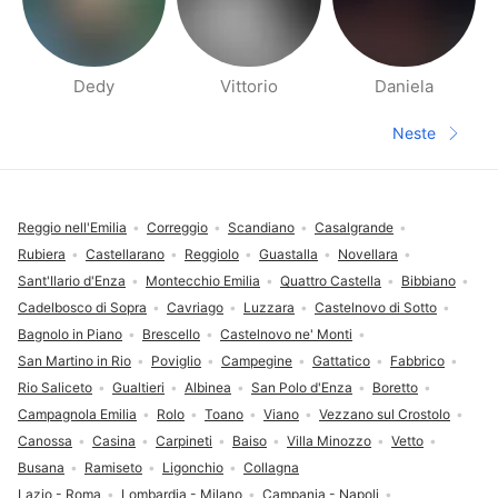
Dedy
Vittorio
Daniela
Side med folk i nærheten
Neste
Neste sid
Footer
Reggio nell'Emilia
Correggio
Scandiano
Casalgrande
Rubiera
Castellarano
Reggiolo
Guastalla
Novellara
Sant'Ilario d'Enza
Montecchio Emilia
Quattro Castella
Bibbiano
Cadelbosco di Sopra
Cavriago
Luzzara
Castelnovo di Sotto
Bagnolo in Piano
Brescello
Castelnovo ne' Monti
San Martino in Rio
Poviglio
Campegine
Gattatico
Fabbrico
Rio Saliceto
Gualtieri
Albinea
San Polo d'Enza
Boretto
Campagnola Emilia
Rolo
Toano
Viano
Vezzano sul Crostolo
Canossa
Casina
Carpineti
Baiso
Villa Minozzo
Vetto
Busana
Ramiseto
Ligonchio
Collagna
Lazio - Roma
Lombardia - Milano
Campania - Napoli