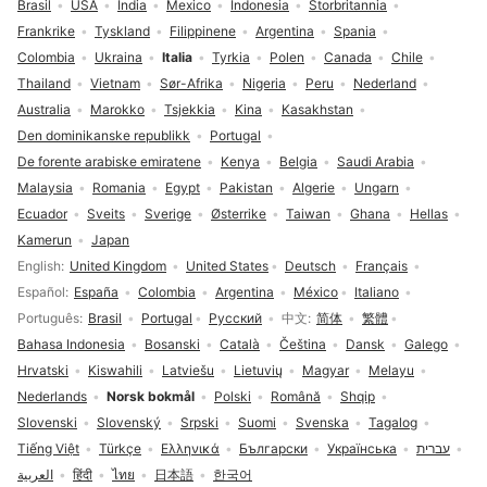
Brasil
USA
India
Mexico
Indonesia
Storbritannia
Frankrike
Tyskland
Filippinene
Argentina
Spania
Colombia
Ukraina
Italia
Tyrkia
Polen
Canada
Chile
Thailand
Vietnam
Sør-Afrika
Nigeria
Peru
Nederland
Australia
Marokko
Tsjekkia
Kina
Kasakhstan
Den dominikanske republikk
Portugal
De forente arabiske emiratene
Kenya
Belgia
Saudi Arabia
Malaysia
Romania
Egypt
Pakistan
Algerie
Ungarn
Ecuador
Sveits
Sverige
Østerrike
Taiwan
Ghana
Hellas
Kamerun
Japan
Språkvalg
English
United Kingdom
United States
Deutsch
Français
Español
España
Colombia
Argentina
México
Italiano
Português
Brasil
Portugal
Русский
中文
简体
繁體
Bahasa Indonesia
Bosanski
Català
Čeština
Dansk
Galego
Hrvatski
Kiswahili
Latviešu
Lietuvių
Magyar
Melayu
Nederlands
Norsk bokmål
Polski
Română
Shqip
Slovenski
Slovenský
Srpski
Suomi
Svenska
Tagalog
Tiếng Việt
Türkçe
Ελληνικά
Български
Українська
עברית
العربية
हिंदी
ไทย
日本語
한국어