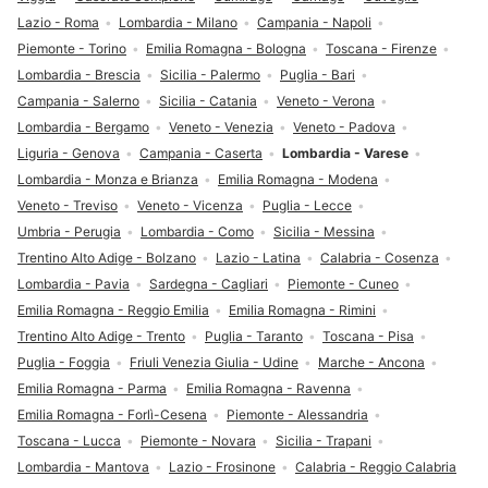
Lazio - Roma
Lombardia - Milano
Campania - Napoli
Piemonte - Torino
Emilia Romagna - Bologna
Toscana - Firenze
Lombardia - Brescia
Sicilia - Palermo
Puglia - Bari
Campania - Salerno
Sicilia - Catania
Veneto - Verona
Lombardia - Bergamo
Veneto - Venezia
Veneto - Padova
Liguria - Genova
Campania - Caserta
Lombardia - Varese
Lombardia - Monza e Brianza
Emilia Romagna - Modena
Veneto - Treviso
Veneto - Vicenza
Puglia - Lecce
Umbria - Perugia
Lombardia - Como
Sicilia - Messina
Trentino Alto Adige - Bolzano
Lazio - Latina
Calabria - Cosenza
Lombardia - Pavia
Sardegna - Cagliari
Piemonte - Cuneo
Emilia Romagna - Reggio Emilia
Emilia Romagna - Rimini
Trentino Alto Adige - Trento
Puglia - Taranto
Toscana - Pisa
Puglia - Foggia
Friuli Venezia Giulia - Udine
Marche - Ancona
Emilia Romagna - Parma
Emilia Romagna - Ravenna
Emilia Romagna - Forlì-Cesena
Piemonte - Alessandria
Toscana - Lucca
Piemonte - Novara
Sicilia - Trapani
Lombardia - Mantova
Lazio - Frosinone
Calabria - Reggio Calabria