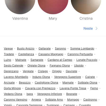
Valentina
Mary
Cristina
Side med folk i nærheten
Neste
Neste sid
Footer
Varese
Busto Arsizio
Gallarate
Saronno
Somma Lombardo
Tradate
Castellanza
Cassano Magnago
Caronno Pertusella
Luino
Malnate
Samarate
Cardano al Campo
Lonate Pozzolo
Sesto Calende
Olgiate Olona
Fagnano Olona
Uboldo
Gerenzano
Vergiate
Cislago
Origgio
Gavirate
Laveno-Mombello
Induno Olona
Venegono Superiore
Cairate
Arcisate
Besozzo
Castiglione Olona
Marnate
Solbiate Olona
Gorla Minore
Cavaria con Premezzo
Lavena Ponte Tresa
Ferno
Vedano Olona
Ispra
Venegono Inferiore
Besnate
Caronno Varesino
Angera
Solbiate Arno
Mornago
Castronno
Viggiù
Casorate Sempione
Sumirago
Carnago
Cuveglio