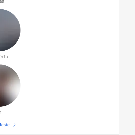
aa
erto
n
Neste
Neste side