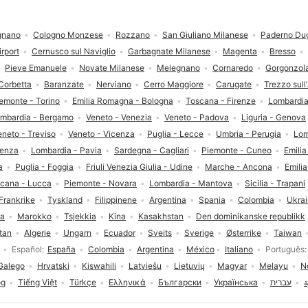
gnano
Cologno Monzese
Rozzano
San Giuliano Milanese
Paderno Du
rport
Cernusco sul Naviglio
Garbagnate Milanese
Magenta
Bresso
Pieve Emanuele
Novate Milanese
Melegnano
Cornaredo
Gorgonzol
Corbetta
Baranzate
Nerviano
Cerro Maggiore
Carugate
Trezzo sull
emonte - Torino
Emilia Romagna - Bologna
Toscana - Firenze
Lombardia
mbardia - Bergamo
Veneto - Venezia
Veneto - Padova
Liguria - Genova
eneto - Treviso
Veneto - Vicenza
Puglia - Lecce
Umbria - Perugia
Lom
senza
Lombardia - Pavia
Sardegna - Cagliari
Piemonte - Cuneo
Emili
a
Puglia - Foggia
Friuli Venezia Giulia - Udine
Marche - Ancona
Emili
cana - Lucca
Piemonte - Novara
Lombardia - Mantova
Sicilia - Trapani
Frankrike
Tyskland
Filippinene
Argentina
Spania
Colombia
Ukra
ia
Marokko
Tsjekkia
Kina
Kasakhstan
Den dominikanske republikk
tan
Algerie
Ungarn
Ecuador
Sveits
Sverige
Østerrike
Taiwan
Español
España
Colombia
Argentina
México
Italiano
Português
Galego
Hrvatski
Kiswahili
Latviešu
Lietuvių
Magyar
Melayu
N
og
Tiếng Việt
Türkçe
Ελληνικά
Български
Українська
עברית
ة