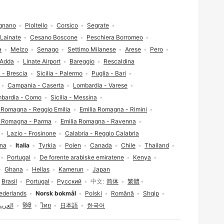
gnano
Pioltello
Corsico
Segrate
Lainate
Cesano Boscone
Peschiera Borromeo
a
Melzo
Senago
Settimo Milanese
Arese
Pero
'Adda
Linate Airport
Bareggio
Rescaldina
 - Brescia
Sicilia - Palermo
Puglia - Bari
Campania - Caserta
Lombardia - Varese
bardia - Como
Sicilia - Messina
a Romagna - Reggio Emilia
Emilia Romagna - Rimini
a Romagna - Parma
Emilia Romagna - Ravenna
Lazio - Frosinone
Calabria - Reggio Calabria
ina
Italia
Tyrkia
Polen
Canada
Chile
Thailand
Portugal
De forente arabiske emiratene
Kenya
Ghana
Hellas
Kamerun
Japan
Brasil
Portugal
Русский
中文
简体
繁體
ederlands
Norsk bokmål
Polski
Română
Shqip
العربي
हिंदी
ไทย
日本語
한국어