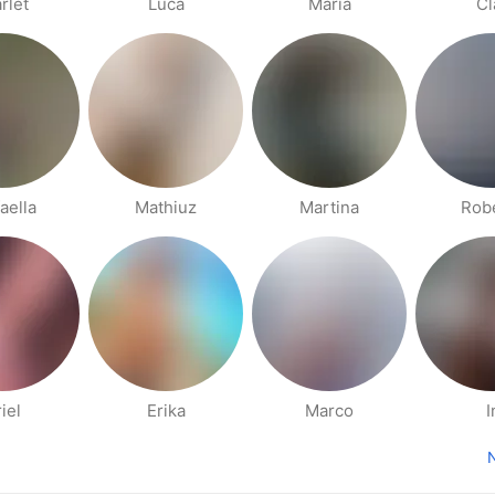
rlet
Luca
Maria
Cl
aella
Mathiuz
Martina
Rob
iel
Erika
Marco
I