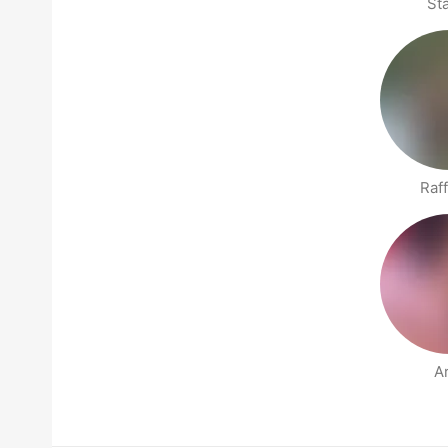
Sta
Raff
Ar
Side med folk i nærheten