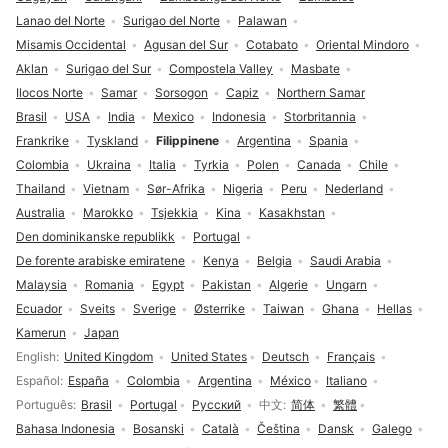
Lanao del Norte
Surigao del Norte
Palawan
Misamis Occidental
Agusan del Sur
Cotabato
Oriental Mindoro
Aklan
Surigao del Sur
Compostela Valley
Masbate
Ilocos Norte
Samar
Sorsogon
Capiz
Northern Samar
Brasil
USA
India
Mexico
Indonesia
Storbritannia
Frankrike
Tyskland
Filippinene
Argentina
Spania
Colombia
Ukraina
Italia
Tyrkia
Polen
Canada
Chile
Thailand
Vietnam
Sør-Afrika
Nigeria
Peru
Nederland
Australia
Marokko
Tsjekkia
Kina
Kasakhstan
Den dominikanske republikk
Portugal
De forente arabiske emiratene
Kenya
Belgia
Saudi Arabia
Malaysia
Romania
Egypt
Pakistan
Algerie
Ungarn
Ecuador
Sveits
Sverige
Østerrike
Taiwan
Ghana
Hellas
Kamerun
Japan
Språkvalg
English
United Kingdom
United States
Deutsch
Français
Español
España
Colombia
Argentina
México
Italiano
Português
Brasil
Portugal
Русский
中文
简体
繁體
Bahasa Indonesia
Bosanski
Català
Čeština
Dansk
Galego