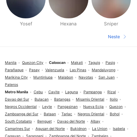
Yosef
Hexana
Sniper
Side med folk i nærheten
Neste
Neste sid
Footer
Manila
Quezon City
Caloocan
Makati
Taguig
Pasig
Parañaque
Pasay
Valenzuela
Las Pinas
Mandaluyong
Marikina City
Muntinlupa
Malabon
Navotas
San Juan
Pateros
Metro Manila
Cebu
Cavite
Laguna
Pampanga
Rizal
Davao del Sur
Bulacan
Batangas
Misamis Oriental
Iloilo
Negros Occidental
Leyte
Pangasinan
Nueva Ecija
Quezon
Zamboanga del Sur
Bataan
Tarlac
Negros Oriental
Bohol
South Cotabato
Benguet
Davao del Norte
Albay
Camarines Sur
Agusan del Norte
Bukidnon
La Union
Isabela
Cagayan
Sarangani
Zamboanga del Norte
Zambales