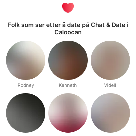
Folk som ser etter å date på Chat & Date i
Caloocan
Rodney
Kenneth
Videll