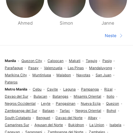
Ahmed
Simon
Janne
Side med folk i nærheten
Neste
Neste sid
Footer
Manila
Quezon City
Caloocan
Makati
Taguig
Pasig
Parañaque
Pasay
Valenzuela
Las Pinas
Mandaluyong
Marikina City
Muntinlupa
Malabon
Navotas
San Juan
Pateros
Metro Manila
Cebu
Cavite
Laguna
Pampanga
Rizal
Davao del Sur
Bulacan
Batangas
Misamis Oriental
Iloilo
Negros Occidental
Leyte
Pangasinan
Nueva Ecija
Quezon
Zamboanga del Sur
Bataan
Tarlac
Negros Oriental
Bohol
South Cotabato
Benguet
Davao del Norte
Albay
Camarines Sur
Agusan del Norte
Bukidnon
La Union
Isabela
Cagayan
Sarangani
Zamboanga del Norte
Zambales