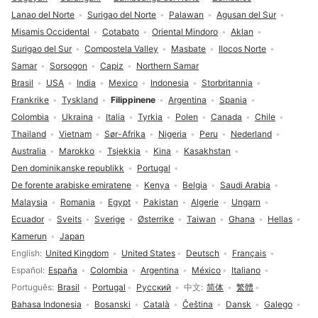
Lanao del Norte
Surigao del Norte
Palawan
Agusan del Sur
Misamis Occidental
Cotabato
Oriental Mindoro
Aklan
Surigao del Sur
Compostela Valley
Masbate
Ilocos Norte
Samar
Sorsogon
Capiz
Northern Samar
Brasil
USA
India
Mexico
Indonesia
Storbritannia
Frankrike
Tyskland
Filippinene
Argentina
Spania
Colombia
Ukraina
Italia
Tyrkia
Polen
Canada
Chile
Thailand
Vietnam
Sør-Afrika
Nigeria
Peru
Nederland
Australia
Marokko
Tsjekkia
Kina
Kasakhstan
Den dominikanske republikk
Portugal
De forente arabiske emiratene
Kenya
Belgia
Saudi Arabia
Malaysia
Romania
Egypt
Pakistan
Algerie
Ungarn
Ecuador
Sveits
Sverige
Østerrike
Taiwan
Ghana
Hellas
Kamerun
Japan
Språkvalg
English
United Kingdom
United States
Deutsch
Français
Español
España
Colombia
Argentina
México
Italiano
Português
Brasil
Portugal
Русский
中文
简体
繁體
Bahasa Indonesia
Bosanski
Català
Čeština
Dansk
Galego