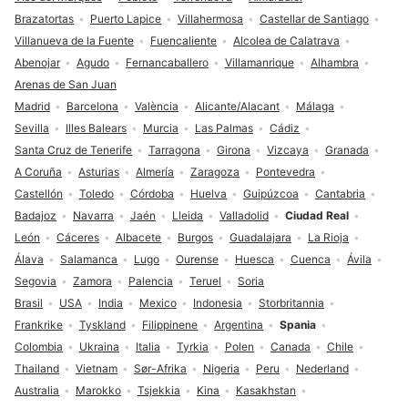
Brazatortas
Puerto Lapice
Villahermosa
Castellar de Santiago
Villanueva de la Fuente
Fuencaliente
Alcolea de Calatrava
Abenojar
Agudo
Fernancaballero
Villamanrique
Alhambra
Arenas de San Juan
Madrid
Barcelona
València
Alicante/Alacant
Málaga
Sevilla
Illes Balears
Murcia
Las Palmas
Cádiz
Santa Cruz de Tenerife
Tarragona
Girona
Vizcaya
Granada
A Coruña
Asturias
Almería
Zaragoza
Pontevedra
Castellón
Toledo
Córdoba
Huelva
Guipúzcoa
Cantabria
Badajoz
Navarra
Jaén
Lleida
Valladolid
Ciudad Real
León
Cáceres
Albacete
Burgos
Guadalajara
La Rioja
Álava
Salamanca
Lugo
Ourense
Huesca
Cuenca
Ávila
Segovia
Zamora
Palencia
Teruel
Soria
Brasil
USA
India
Mexico
Indonesia
Storbritannia
Frankrike
Tyskland
Filippinene
Argentina
Spania
Colombia
Ukraina
Italia
Tyrkia
Polen
Canada
Chile
Thailand
Vietnam
Sør-Afrika
Nigeria
Peru
Nederland
Australia
Marokko
Tsjekkia
Kina
Kasakhstan