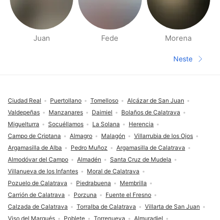
Juan
Fede
Morena
Side med folk i nærheten
Neste
Neste sid
Footer
Ciudad Real
Puertollano
Tomelloso
Alcázar de San Juan
Valdepeñas
Manzanares
Daimiel
Bolaños de Calatrava
Miguelturra
Socuéllamos
La Solana
Herencia
Campo de Criptana
Almagro
Malagón
Villarrubia de los Ojos
Argamasilla de Alba
Pedro Muñoz
Argamasilla de Calatrava
Almodóvar del Campo
Almadén
Santa Cruz de Mudela
Villanueva de los Infantes
Moral de Calatrava
Pozuelo de Calatrava
Piedrabuena
Membrilla
Carrión de Calatrava
Porzuna
Fuente el Fresno
Calzada de Calatrava
Torralba de Calatrava
Villarta de San Juan
Viso del Marqués
Poblete
Torrenueva
Almuradiel