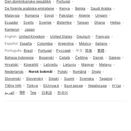
Den dominikanske republikk
Portugal
De forente arabiske emiratene
Kenya
Belgia
Saudi Arabia
Malaysia
Romania
Egypt
Pakistan
Algerie
Ungarn
Ecuador
Sveits
Sverige
Østerrike
Taiwan
Ghana
Hellas
Kamerun
Japan
Språkvalg
English
United Kingdom
United States
Deutsch
Français
Español
España
Colombia
Argentina
México
Italiano
Português
Brasil
Portugal
Русский
中文
简体
繁體
Bahasa Indonesia
Bosanski
Català
Čeština
Dansk
Galego
Hrvatski
Kiswahili
Latviešu
Lietuvių
Magyar
Melayu
Nederlands
Norsk bokmål
Polski
Română
Shqip
Slovenski
Slovenský
Srpski
Suomi
Svenska
Tagalog
Tiếng Việt
Türkçe
Ελληνικά
Български
Українська
עברית
العربية
हिंदी
ไทย
日本語
한국어