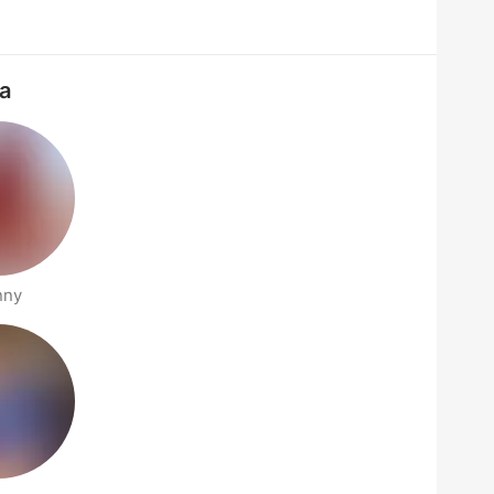
ia
nny