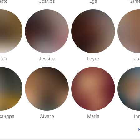
asto
Jcarlos
Lga
Gim
itch
Jessica
Leyre
Ju
сандра
Alvaro
Maria
In