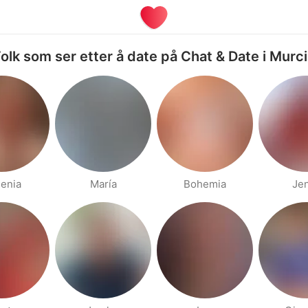
olk som ser etter å date på Chat & Date i Murc
enia
María
Bohemia
Je