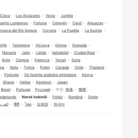
Cieza
Los Alcázares
Yecla
Jumilla
uerto Lumbreras
Fortuna
Cehegín
Ceutí
Alguazas
anueva del Río Segura
Corvera
La Puebla
La Azohia
rife
Tarragona
Vizcaya
Girona
Granada
Navarra
Jaén
Lleida
Valladolid
Ciudad Real
Ávila
Zamora
Palencia
Teruel
Soria
ina
Italia
Tyrkia
Polen
Canada
Chile
Thailand
Portugal
De forente arabiske emiratene
Kenya
Ghana
Hellas
Kamerun
Japan
Brasil
Portugal
Русский
中文
简体
繁體
ederlands
Norsk bokmål
Polski
Română
Shqip
العربي
हिंदी
ไทย
日本語
한국어