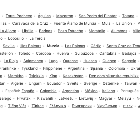
Torre-Pacheco
Águilas
Mazarrón
San Pedro del Pinatar
Totana
llas
Caravaca de la Cruz
Fuente Álamo de Murcia
Mula
La Unión
P
La Aljorra
Librilla
Barinas
Pozo Estrecho
Moratalla
Alumbres
Vill
go
Lobosillo
La Tercia
Sevilla
Illes Balears
Murcia
Las Palmas
Cádiz
Santa Cruz de Tene
stellón
Toledo
Córdoba
Huelva
Guipúzcoa
Cantabria
Badajoz
La Rioja
Salamanca
Lugo
Ourense
Huesca
Cuenca
Segovia
Frankrike
Tyskland
Filippinene
Argentina
Spania
Colombia
Ukra
ia
Marokko
Tsjekkia
Kina
Kasakhstan
Den dominikanske republikk
tan
Algerie
Ungarn
Ecuador
Sveits
Sverige
Østerrike
Taiwan
Español
España
Colombia
Argentina
México
Italiano
Português
Galego
Hrvatski
Kiswahili
Latviešu
Lietuvių
Magyar
Melayu
N
og
Tiếng Việt
Türkçe
Ελληνικά
Български
Українська
עברית
ة