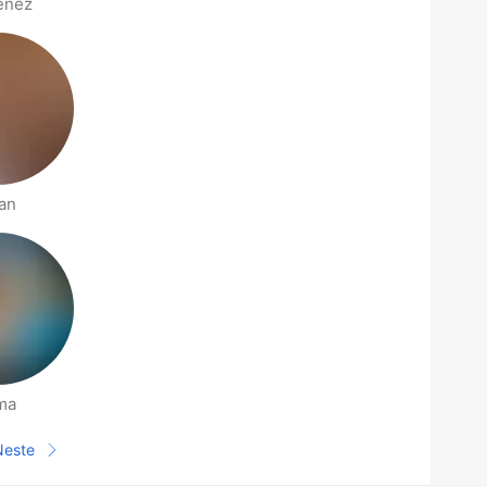
enez
an
ma
Neste
Neste side