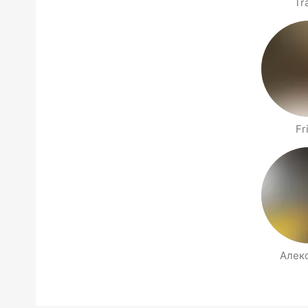
Tr
Fr
Алек
Side med folk i nærheten