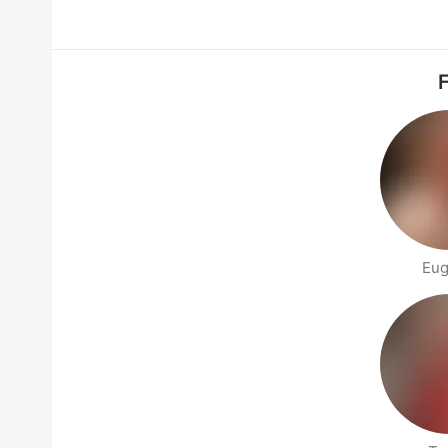
F
Eug