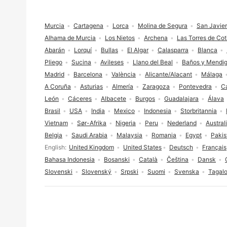
Footer
Murcia
Cartagena
Lorca
Molina de Segura
San Javier
Alhama de Murcia
Los Nietos
Archena
Las Torres de Coti
Abarán
Lorquí
Bullas
El Algar
Calasparra
Blanca
Pliego
Sucina
Avileses
Llano del Beal
Baños y Mendi
Madrid
Barcelona
València
Alicante/Alacant
Málaga
A Coruña
Asturias
Almería
Zaragoza
Pontevedra
Ca
León
Cáceres
Albacete
Burgos
Guadalajara
Álava
Brasil
USA
India
Mexico
Indonesia
Storbritannia
Vietnam
Sør-Afrika
Nigeria
Peru
Nederland
Austral
Belgia
Saudi Arabia
Malaysia
Romania
Egypt
Pakis
Språkvalg
English
United Kingdom
United States
Deutsch
Français
Bahasa Indonesia
Bosanski
Català
Čeština
Dansk
Slovenski
Slovenský
Srpski
Suomi
Svenska
Tagal