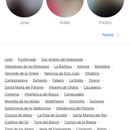
Jose
Adán
Pedro
Side med folk i nærheten
Neste
Neste sid
Footer
León
Ponferrada
San Andrés del Rabanedo
Villaobispo de las Regueras
La Bañeza
Astorga
Bembibre
Valverde de la Virgen
Valencia de Don Juan
Villablino
Camponaraya
Sahagún
Fabero
La Robla
Toreno
Santa María del Páramo
Villarejo de Orbigo
Cacabelos
Cistierna
Villafranca del Bierzo
Carracedelo
Mansilla de las Mulas
Valdefresno
Onzonilla
Sariegos
Santovenia de la Valdoncina
Villadangos del Páramo
Chozas de Abajo
La Pola de Gordón
Santa Marina del Rey
Cubillos del Sil
Torre del Bierzo
Carrizo de la Ribera
Toral de los Vados
Vega de Espinareda
Congosto
Boñar