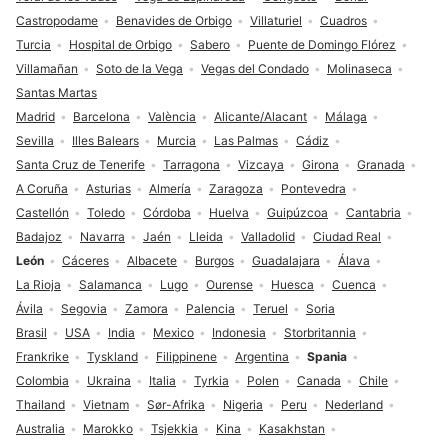
Castropodame
Benavides de Orbigo
Villaturiel
Cuadros
Turcia
Hospital de Orbigo
Sabero
Puente de Domingo Flórez
Villamañan
Soto de la Vega
Vegas del Condado
Molinaseca
Santas Martas
Madrid
Barcelona
València
Alicante/Alacant
Málaga
Sevilla
Illes Balears
Murcia
Las Palmas
Cádiz
Santa Cruz de Tenerife
Tarragona
Vizcaya
Girona
Granada
A Coruña
Asturias
Almería
Zaragoza
Pontevedra
Castellón
Toledo
Córdoba
Huelva
Guipúzcoa
Cantabria
Badajoz
Navarra
Jaén
Lleida
Valladolid
Ciudad Real
León
Cáceres
Albacete
Burgos
Guadalajara
Álava
La Rioja
Salamanca
Lugo
Ourense
Huesca
Cuenca
Ávila
Segovia
Zamora
Palencia
Teruel
Soria
Brasil
USA
India
Mexico
Indonesia
Storbritannia
Frankrike
Tyskland
Filippinene
Argentina
Spania
Colombia
Ukraina
Italia
Tyrkia
Polen
Canada
Chile
Thailand
Vietnam
Sør-Afrika
Nigeria
Peru
Nederland
Australia
Marokko
Tsjekkia
Kina
Kasakhstan