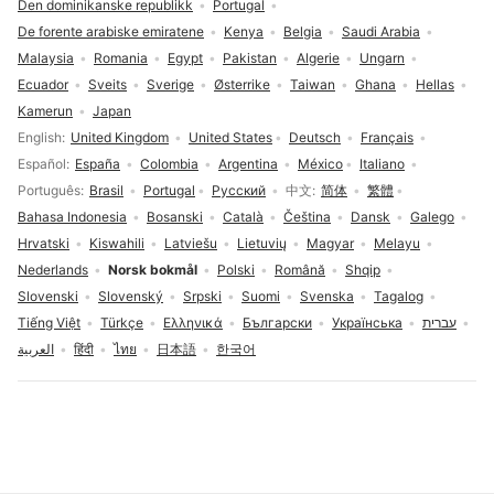
Den dominikanske republikk
Portugal
De forente arabiske emiratene
Kenya
Belgia
Saudi Arabia
Malaysia
Romania
Egypt
Pakistan
Algerie
Ungarn
Ecuador
Sveits
Sverige
Østerrike
Taiwan
Ghana
Hellas
Kamerun
Japan
Språkvalg
English
United Kingdom
United States
Deutsch
Français
Español
España
Colombia
Argentina
México
Italiano
Português
Brasil
Portugal
Русский
中文
简体
繁體
Bahasa Indonesia
Bosanski
Català
Čeština
Dansk
Galego
Hrvatski
Kiswahili
Latviešu
Lietuvių
Magyar
Melayu
Nederlands
Norsk bokmål
Polski
Română
Shqip
Slovenski
Slovenský
Srpski
Suomi
Svenska
Tagalog
Tiếng Việt
Türkçe
Ελληνικά
Български
Українська
עברית
العربية
हिंदी
ไทย
日本語
한국어