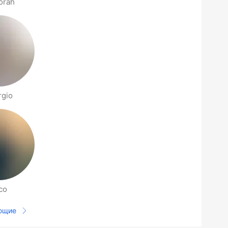
orah
rgio
co
ющие
Следующая страница