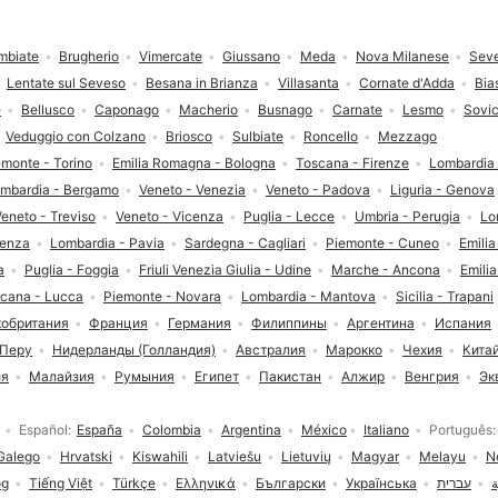
mbiate
Brugherio
Vimercate
Giussano
Meda
Nova Milanese
Sev
Lentate sul Seveso
Besana in Brianza
Villasanta
Cornate d'Adda
Bia
e
Bellusco
Caponago
Macherio
Busnago
Carnate
Lesmo
Sovi
Veduggio con Colzano
Briosco
Sulbiate
Roncello
Mezzago
emonte - Torino
Emilia Romagna - Bologna
Toscana - Firenze
Lombardia 
mbardia - Bergamo
Veneto - Venezia
Veneto - Padova
Liguria - Genova
eneto - Treviso
Veneto - Vicenza
Puglia - Lecce
Umbria - Perugia
Lo
senza
Lombardia - Pavia
Sardegna - Cagliari
Piemonte - Cuneo
Emili
a
Puglia - Foggia
Friuli Venezia Giulia - Udine
Marche - Ancona
Emili
cana - Lucca
Piemonte - Novara
Lombardia - Mantova
Sicilia - Trapani
кобритания
Франция
Германия
Филиппины
Аргентина
Испания
Перу
Нидерланды (Голландия)
Австралия
Марокко
Чехия
Кита
ия
Малайзия
Румыния
Египет
Пакистан
Алжир
Венгрия
Эк
Español
España
Colombia
Argentina
México
Italiano
Português
Galego
Hrvatski
Kiswahili
Latviešu
Lietuvių
Magyar
Melayu
N
og
Tiếng Việt
Türkçe
Ελληνικά
Български
Українська
עברית
ة