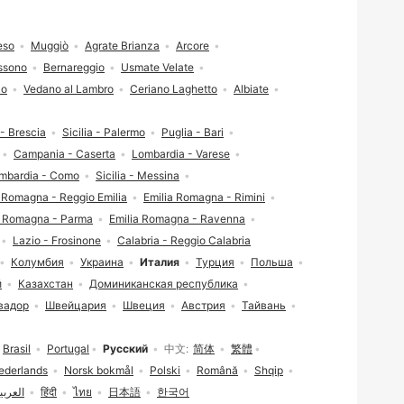
eso
Muggiò
Agrate Brianza
Arcore
ssono
Bernareggio
Usmate Velate
co
Vedano al Lambro
Ceriano Laghetto
Albiate
- Brescia
Sicilia - Palermo
Puglia - Bari
Campania - Caserta
Lombardia - Varese
mbardia - Como
Sicilia - Messina
a Romagna - Reggio Emilia
Emilia Romagna - Rimini
a Romagna - Parma
Emilia Romagna - Ravenna
Lazio - Frosinone
Calabria - Reggio Calabria
Колумбия
Украина
Италия
Турция
Польша
й
Казахстан
Доминиканская республика
вадор
Швейцария
Швеция
Австрия
Тайвань
Brasil
Portugal
Русский
中文
简体
繁體
ederlands
Norsk bokmål
Polski
Română
Shqip
العربي
हिंदी
ไทย
日本語
한국어