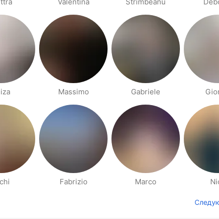
ttra
Valentina
Strimbeanu
Deb
iza
Massimo
Gabriele
Gio
chi
Fabrizio
Marco
Ni
Следу