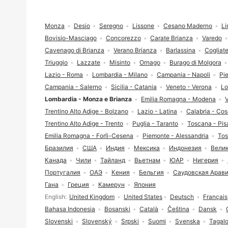
Футер сайта
Monza
Desio
Seregno
Lissone
Cesano Maderno
Li
Bovisio-Masciago
Concorezzo
Carate Brianza
Varedo
Cavenago di Brianza
Verano Brianza
Barlassina
Cogliat
Triuggio
Lazzate
Misinto
Ornago
Burago di Molgora
Lazio - Roma
Lombardia - Milano
Campania - Napoli
Pi
Campania - Salerno
Sicilia - Catania
Veneto - Verona
Lo
Lombardia - Monza e Brianza
Emilia Romagna - Modena
V
Trentino Alto Adige - Bolzano
Lazio - Latina
Calabria - Co
Trentino Alto Adige - Trento
Puglia - Taranto
Toscana - Pis
Emilia Romagna - Forlì-Cesena
Piemonte - Alessandria
Tos
Бразилия
США
Индия
Мексика
Индонезия
Вели
Канада
Чили
Тайланд
Вьетнам
ЮАР
Нигерия
Португалия
ОАЭ
Кения
Бельгия
Саудовская Арав
Гана
Греция
Камерун
Япония
Выбор языка
English
United Kingdom
United States
Deutsch
Français
Bahasa Indonesia
Bosanski
Català
Čeština
Dansk
Slovenski
Slovenský
Srpski
Suomi
Svenska
Tagal