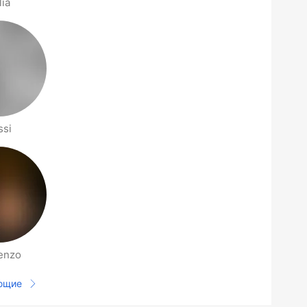
lia
ssi
enzo
ющие
Следующая страница