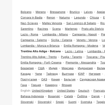
Футер сайта
Bolzano
Merano
Bressanone
Brunico
Laives
Appian
Corvara in Badia
Renon
Naturno
Lagundo
Chiusa
E
Naz-Sciaves
Malles Venosta
San Lorenzo di Sebato
Rio
Sarentino
Racines
Scena
Marlengo
Prato allo Stelvio
Lazio - Roma
Lombardia - Milano
Campania - Napoli
Pi
Campania - Salerno
Sicilia - Catania
Veneto - Verona
Lo
Lombardia - Monza e Brianza
Emilia Romagna - Modena
V
Trentino Alto Adige - Bolzano
Lazio - Latina
Lombardia - 
Trentino Alto Adige - Trento
Puglia - Taranto
Toscana - Pis
Emilia Romagna - Forlì-Cesena
Piemonte - Alessandria
Tos
Бразилия
США
Индия
Мексика
Индонезия
Вели
Канада
Чили
Тайланд
Вьетнам
ЮАР
Нигерия
Португалия
ОАЭ
Кения
Бельгия
Саудовская Арав
Гана
Греция
Камерун
Япония
Выбор языка
English
United Kingdom
United States
Deutsch
Français
Bahasa Indonesia
Bosanski
Català
Čeština
Dansk
Slovenski
Slovenský
Srpski
Suomi
Svenska
Tagal