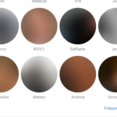
iki
Nataliya
Pra
Ju
rco
ℝ𝕆𝕊𝕐
Raffaele
Je
onika
Matteo
Andrea
Vinc
Следу