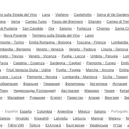
o sulla Strada del Vino
Lana
Vipiteno
Castelrotto
Selva di Val Garden
gna
Varna
Campo Tures
Passo del Brennero
Silandro
Campo di Tre
 di Pusteria
San Candido
Ora
Salorno
Fortezza
Chienes
Santa Cr
Nova Ponente
Termeno sulla Strada del Vino
Laion
emonte - Torino
Emilia Romagna - Bologna
Toscana - Firenze
Lombardia 
mbardia - Bergamo
Veneto - Venezia
Veneto - Padova
Liguria - Genova
eneto - Treviso
Veneto - Vicenza
Puglia - Lecce
Umbria - Perugia
Lom
Pavia
Calabria - Cosenza
Sardegna - Cagliari
Piemonte - Cuneo
Emil
a
Friuli Venezia Giulia - Udine
Puglia - Foggia
Marche - Ancona
Emili
cana - Lucca
Piemonte - Novara
Lombardia - Mantova
Sicilia - Trapani
кобритания
Франция
Германия
Филиппины
Аргентина
Испания
Перу
Нидерланды (Голландия)
Австралия
Марокко
Чехия
Кита
ия
Малайзия
Румыния
Египет
Пакистан
Алжир
Венгрия
Эк
Español
España
Colombia
Argentina
México
Italiano
Português
Galego
Hrvatski
Kiswahili
Latviešu
Lietuvių
Magyar
Melayu
N
og
Tiếng Việt
Türkçe
Ελληνικά
Български
Українська
עברית
ة