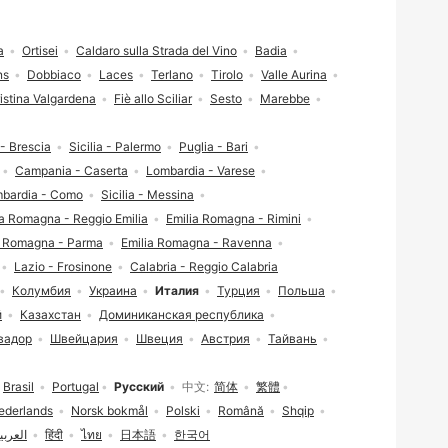
a
Ortisei
Caldaro sulla Strada del Vino
Badia
ns
Dobbiaco
Laces
Terlano
Tirolo
Valle Aurina
istina Valgardena
Fiè allo Sciliar
Sesto
Marebbe
- Brescia
Sicilia - Palermo
Puglia - Bari
Campania - Caserta
Lombardia - Varese
bardia - Como
Sicilia - Messina
ia Romagna - Reggio Emilia
Emilia Romagna - Rimini
a Romagna - Parma
Emilia Romagna - Ravenna
Lazio - Frosinone
Calabria - Reggio Calabria
Колумбия
Украина
Италия
Турция
Польша
й
Казахстан
Доминиканская республика
вадор
Швейцария
Швеция
Австрия
Тайвань
Brasil
Portugal
Русский
中文
简体
繁體
ederlands
Norsk bokmål
Polski
Română
Shqip
العربي
हिंदी
ไทย
日本語
한국어