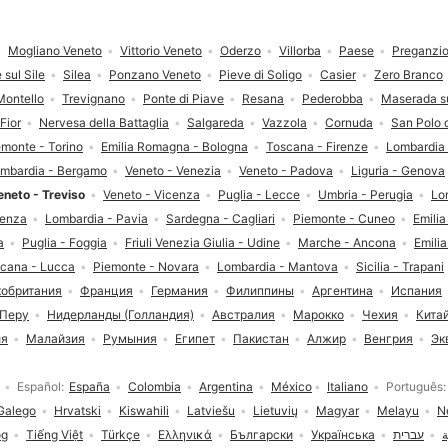
Mogliano Veneto
Vittorio Veneto
Oderzo
Villorba
Paese
Preganzio
 sul Sile
Silea
Ponzano Veneto
Pieve di Soligo
Casier
Zero Branco
Montello
Trevignano
Ponte di Piave
Resana
Pederobba
Maserada s
Fior
Nervesa della Battaglia
Salgareda
Vazzola
Cornuda
San Polo 
emonte - Torino
Emilia Romagna - Bologna
Toscana - Firenze
Lombardia 
mbardia - Bergamo
Veneto - Venezia
Veneto - Padova
Liguria - Genova
eneto - Treviso
Veneto - Vicenza
Puglia - Lecce
Umbria - Perugia
Lo
senza
Lombardia - Pavia
Sardegna - Cagliari
Piemonte - Cuneo
Emili
a
Puglia - Foggia
Friuli Venezia Giulia - Udine
Marche - Ancona
Emili
cana - Lucca
Piemonte - Novara
Lombardia - Mantova
Sicilia - Trapani
кобритания
Франция
Германия
Филиппины
Аргентина
Испания
Перу
Нидерланды (Голландия)
Австралия
Марокко
Чехия
Кита
ия
Малайзия
Румыния
Египет
Пакистан
Алжир
Венгрия
Эк
Español
España
Colombia
Argentina
México
Italiano
Português
Galego
Hrvatski
Kiswahili
Latviešu
Lietuvių
Magyar
Melayu
N
og
Tiếng Việt
Türkçe
Ελληνικά
Български
Українська
עברית
ة