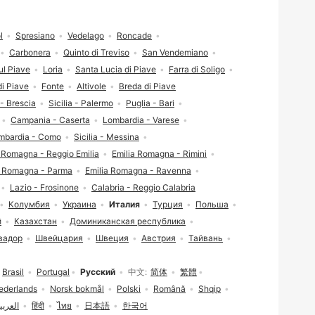
l
Spresiano
Vedelago
Roncade
Carbonera
Quinto di Treviso
San Vendemiano
ul Piave
Loria
Santa Lucia di Piave
Farra di Soligo
di Piave
Fonte
Altivole
Breda di Piave
- Brescia
Sicilia - Palermo
Puglia - Bari
Campania - Caserta
Lombardia - Varese
mbardia - Como
Sicilia - Messina
a Romagna - Reggio Emilia
Emilia Romagna - Rimini
a Romagna - Parma
Emilia Romagna - Ravenna
Lazio - Frosinone
Calabria - Reggio Calabria
Колумбия
Украина
Италия
Турция
Польша
й
Казахстан
Доминиканская республика
вадор
Швейцария
Швеция
Австрия
Тайвань
Brasil
Portugal
Русский
中文
简体
繁體
ederlands
Norsk bokmål
Polski
Română
Shqip
العربي
हिंदी
ไทย
日本語
한국어