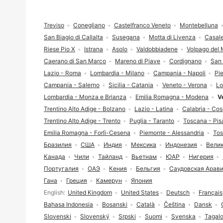
Футер сайта
Treviso
Conegliano
Castelfranco Veneto
Montebelluna
San Biagio di Callalta
Susegana
Motta di Livenza
Casale
Riese Pio X
Istrana
Asolo
Valdobbiadene
Volpago del 
Caerano di San Marco
Mareno di Piave
Cordignano
San 
Lazio - Roma
Lombardia - Milano
Campania - Napoli
Pi
Campania - Salerno
Sicilia - Catania
Veneto - Verona
Lo
Lombardia - Monza e Brianza
Emilia Romagna - Modena
V
Trentino Alto Adige - Bolzano
Lazio - Latina
Calabria - Co
Trentino Alto Adige - Trento
Puglia - Taranto
Toscana - Pis
Emilia Romagna - Forlì-Cesena
Piemonte - Alessandria
Tos
Бразилия
США
Индия
Мексика
Индонезия
Вели
Канада
Чили
Тайланд
Вьетнам
ЮАР
Нигерия
Португалия
ОАЭ
Кения
Бельгия
Саудовская Арав
Гана
Греция
Камерун
Япония
Выбор языка
English
United Kingdom
United States
Deutsch
Français
Bahasa Indonesia
Bosanski
Català
Čeština
Dansk
Slovenski
Slovenský
Srpski
Suomi
Svenska
Tagal