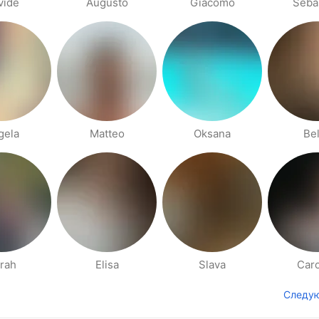
vide
Augusto
Giacomo
Seba
gela
Matteo
Oksana
Be
rah
Elisa
Slava
Caro
Следу