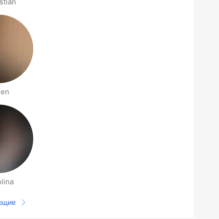
stian
len
lina
ющие
Следующая страница