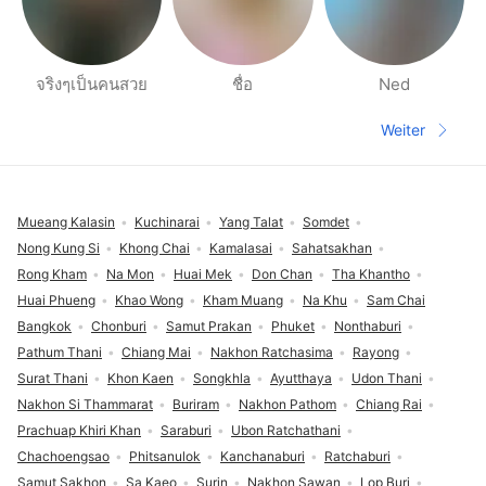
จริงๆเป็นคนสวย
ชื่อ
Ned
Seiten für deine Umgebung
Weiter
Nächste S
Fußzeile
Mueang Kalasin
Kuchinarai
Yang Talat
Somdet
Nong Kung Si
Khong Chai
Kamalasai
Sahatsakhan
Rong Kham
Na Mon
Huai Mek
Don Chan
Tha Khantho
Huai Phueng
Khao Wong
Kham Muang
Na Khu
Sam Chai
Bangkok
Chonburi
Samut Prakan
Phuket
Nonthaburi
Pathum Thani
Chiang Mai
Nakhon Ratchasima
Rayong
Surat Thani
Khon Kaen
Songkhla
Ayutthaya
Udon Thani
Nakhon Si Thammarat
Buriram
Nakhon Pathom
Chiang Rai
Prachuap Khiri Khan
Saraburi
Ubon Ratchathani
Chachoengsao
Phitsanulok
Kanchanaburi
Ratchaburi
Samut Sakhon
Sa Kaeo
Surin
Nakhon Sawan
Lop Buri