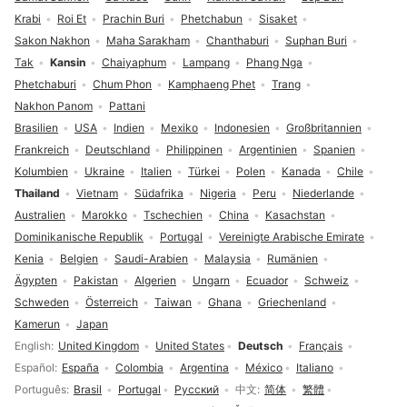
Krabi
Roi Et
Prachin Buri
Phetchabun
Sisaket
Sakon Nakhon
Maha Sarakham
Chanthaburi
Suphan Buri
Tak
Kansin
Chaiyaphum
Lampang
Phang Nga
Phetchaburi
Chum Phon
Kamphaeng Phet
Trang
Nakhon Panom
Pattani
Brasilien
USA
Indien
Mexiko
Indonesien
Großbritannien
Frankreich
Deutschland
Philippinen
Argentinien
Spanien
Kolumbien
Ukraine
Italien
Türkei
Polen
Kanada
Chile
Thailand
Vietnam
Südafrika
Nigeria
Peru
Niederlande
Australien
Marokko
Tschechien
China
Kasachstan
Dominikanische Republik
Portugal
Vereinigte Arabische Emirate
Kenia
Belgien
Saudi-Arabien
Malaysia
Rumänien
Ägypten
Pakistan
Algerien
Ungarn
Ecuador
Schweiz
Schweden
Österreich
Taiwan
Ghana
Griechenland
Kamerun
Japan
Sprachauswahl
English
United Kingdom
United States
Deutsch
Français
Español
España
Colombia
Argentina
México
Italiano
Português
Brasil
Portugal
Русский
中文
简体
繁體