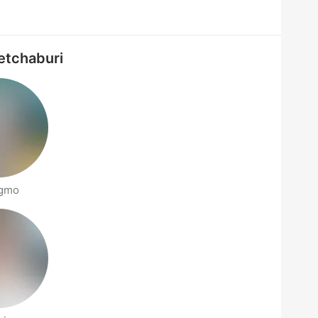
etchaburi
gmo