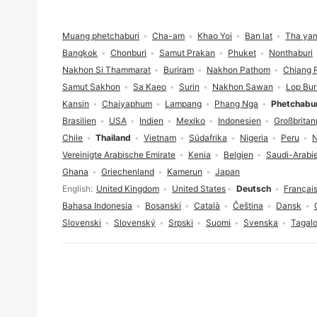
Fußzeile
Muang phetchaburi
Cha-am
Khao Yoi
Ban lat
Tha ya
Bangkok
Chonburi
Samut Prakan
Phuket
Nonthaburi
Nakhon Si Thammarat
Buriram
Nakhon Pathom
Chiang 
Samut Sakhon
Sa Kaeo
Surin
Nakhon Sawan
Lop Bur
Kansin
Chaiyaphum
Lampang
Phang Nga
Phetchabur
Brasilien
USA
Indien
Mexiko
Indonesien
Großbritan
Chile
Thailand
Vietnam
Südafrika
Nigeria
Peru
N
Vereinigte Arabische Emirate
Kenia
Belgien
Saudi-Arabi
Ghana
Griechenland
Kamerun
Japan
Sprachauswahl
English
United Kingdom
United States
Deutsch
Françai
Bahasa Indonesia
Bosanski
Català
Čeština
Dansk
Slovenski
Slovenský
Srpski
Suomi
Svenska
Tagal