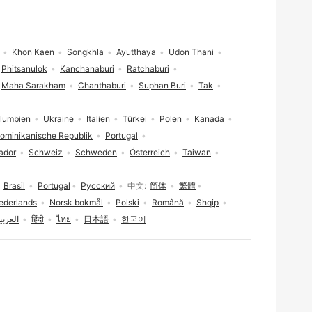
Khon Kaen
Songkhla
Ayutthaya
Udon Thani
Phitsanulok
Kanchanaburi
Ratchaburi
Maha Sarakham
Chanthaburi
Suphan Buri
Tak
lumbien
Ukraine
Italien
Türkei
Polen
Kanada
ominikanische Republik
Portugal
ador
Schweiz
Schweden
Österreich
Taiwan
Brasil
Portugal
Русский
中文
简体
繁體
ederlands
Norsk bokmål
Polski
Română
Shqip
لعربية
हिंदी
ไทย
日本語
한국어