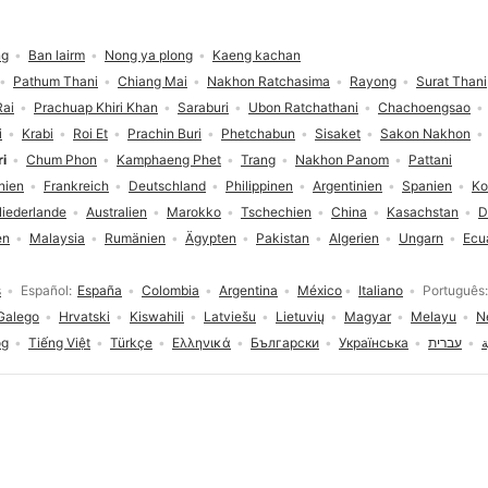
ng
Ban lairm
Nong ya plong
Kaeng kachan
Pathum Thani
Chiang Mai
Nakhon Ratchasima
Rayong
Surat Thani
Rai
Prachuap Khiri Khan
Saraburi
Ubon Ratchathani
Chachoengsao
i
Krabi
Roi Et
Prachin Buri
Phetchabun
Sisaket
Sakon Nakhon
i
Chum Phon
Kamphaeng Phet
Trang
Nakhon Panom
Pattani
nien
Frankreich
Deutschland
Philippinen
Argentinien
Spanien
Ko
iederlande
Australien
Marokko
Tschechien
China
Kasachstan
D
en
Malaysia
Rumänien
Ägypten
Pakistan
Algerien
Ungarn
Ecu
s
Español
España
Colombia
Argentina
México
Italiano
Português
Galego
Hrvatski
Kiswahili
Latviešu
Lietuvių
Magyar
Melayu
N
og
Tiếng Việt
Türkçe
Ελληνικά
Български
Українська
עברית
ا