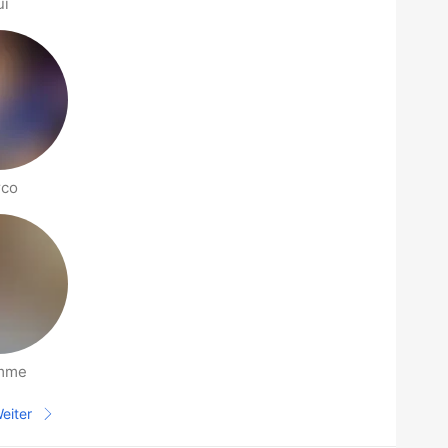
ui
rco
mme
eiter
Nächste Seite