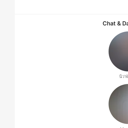
Chat & D
นิว'พ