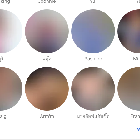
king
Joonnie
Yui
Y
ูริ
ฟลุ๊ค
Pasinee
Mi
aig
Arm'm
นายอ๊อฟแอ๊บซี๊ด
Fra
W