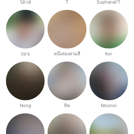
ใอ๋เวย์
T
Suphanat'T
ปอ'อ
หนึ่งสองสามสี่
Kor
Nong
ทิพ
Moonoi