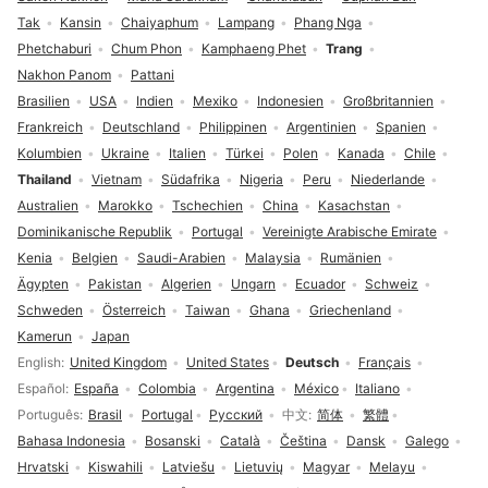
Tak
Kansin
Chaiyaphum
Lampang
Phang Nga
Phetchaburi
Chum Phon
Kamphaeng Phet
Trang
Nakhon Panom
Pattani
Brasilien
USA
Indien
Mexiko
Indonesien
Großbritannien
Frankreich
Deutschland
Philippinen
Argentinien
Spanien
Kolumbien
Ukraine
Italien
Türkei
Polen
Kanada
Chile
Thailand
Vietnam
Südafrika
Nigeria
Peru
Niederlande
Australien
Marokko
Tschechien
China
Kasachstan
Dominikanische Republik
Portugal
Vereinigte Arabische Emirate
Kenia
Belgien
Saudi-Arabien
Malaysia
Rumänien
Ägypten
Pakistan
Algerien
Ungarn
Ecuador
Schweiz
Schweden
Österreich
Taiwan
Ghana
Griechenland
Kamerun
Japan
Sprachauswahl
English
United Kingdom
United States
Deutsch
Français
Español
España
Colombia
Argentina
México
Italiano
Português
Brasil
Portugal
Русский
中文
简体
繁體
Bahasa Indonesia
Bosanski
Català
Čeština
Dansk
Galego
Hrvatski
Kiswahili
Latviešu
Lietuvių
Magyar
Melayu