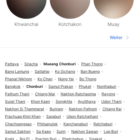
Khwanchai
Kotchakon
Muay
Seiten für deine Umgebung
Weiter
Nächste S
Fußzeile
Pattaya
Siracha
Mueang Chonburi
Phan Thong
Bang Lamung
Sattahip
Ko Sichang
Ban Bueng
Phanat Nikhom
Ko Chan
Nong Yai
Bo Thong
Bangkok
Chonburi
Samut Prakan
Phuket
Nonthaburi
Pathum Thani
Chiang Mai
Nakhon Ratchasima
Rayong
Surat Thani
Khon Kaen
Songkhla
Ayutthaya
Udon Thani
Nakhon Si Thammarat
Buriram
Nakhon Pathom
Chiang Rai
Prachuap Khiri Khan
Saraburi
Ubon Ratchathani
Chachoengsao
Phitsanulok
Kanchanaburi
Ratchaburi
Samut Sakhon
Sa Kaeo
Surin
Nakhon Sawan
Lop Buri
Krabi
Roi Et
Prachin Buri
Phetchabun
Sisaket