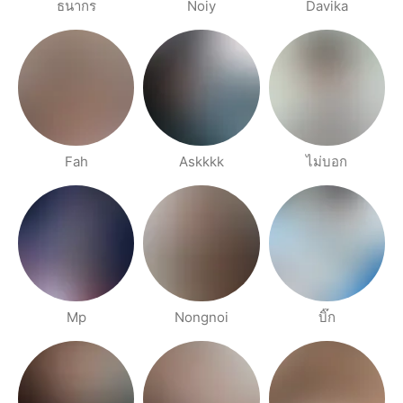
ธนากร
Noiy
Davika
Fah
Askkkk
ไม่บอก
Mp
Nongnoi
บิ๊ก