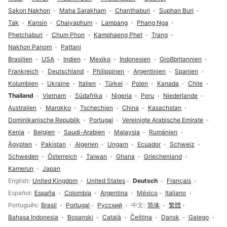
Sakon Nakhon
Maha Sarakham
Chanthaburi
Suphan Buri
Tak
Kansin
Chaiyaphum
Lampang
Phang Nga
Phetchaburi
Chum Phon
Kamphaeng Phet
Trang
Nakhon Panom
Pattani
Brasilien
USA
Indien
Mexiko
Indonesien
Großbritannien
Frankreich
Deutschland
Philippinen
Argentinien
Spanien
Kolumbien
Ukraine
Italien
Türkei
Polen
Kanada
Chile
Thailand
Vietnam
Südafrika
Nigeria
Peru
Niederlande
Australien
Marokko
Tschechien
China
Kasachstan
Dominikanische Republik
Portugal
Vereinigte Arabische Emirate
Kenia
Belgien
Saudi-Arabien
Malaysia
Rumänien
Ägypten
Pakistan
Algerien
Ungarn
Ecuador
Schweiz
Schweden
Österreich
Taiwan
Ghana
Griechenland
Kamerun
Japan
Sprachauswahl
English
United Kingdom
United States
Deutsch
Français
Español
España
Colombia
Argentina
México
Italiano
Português
Brasil
Portugal
Русский
中文
简体
繁體
Bahasa Indonesia
Bosanski
Català
Čeština
Dansk
Galego