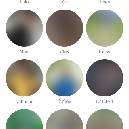
Lhin
น้ำ
Jmes
Atom
เบียร์
Kaew
Nattanun
โนบิตะ
แอบแซ่บ