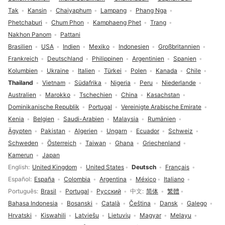
Tak
Kansin
Chaiyaphum
Lampang
Phang Nga
Phetchaburi
Chum Phon
Kamphaeng Phet
Trang
Nakhon Panom
Pattani
Brasilien
USA
Indien
Mexiko
Indonesien
Großbritannien
Frankreich
Deutschland
Philippinen
Argentinien
Spanien
Kolumbien
Ukraine
Italien
Türkei
Polen
Kanada
Chile
Thailand
Vietnam
Südafrika
Nigeria
Peru
Niederlande
Australien
Marokko
Tschechien
China
Kasachstan
Dominikanische Republik
Portugal
Vereinigte Arabische Emirate
Kenia
Belgien
Saudi-Arabien
Malaysia
Rumänien
Ägypten
Pakistan
Algerien
Ungarn
Ecuador
Schweiz
Schweden
Österreich
Taiwan
Ghana
Griechenland
Kamerun
Japan
Sprachauswahl
English
United Kingdom
United States
Deutsch
Français
Español
España
Colombia
Argentina
México
Italiano
Português
Brasil
Portugal
Русский
中文
简体
繁體
Bahasa Indonesia
Bosanski
Català
Čeština
Dansk
Galego
Hrvatski
Kiswahili
Latviešu
Lietuvių
Magyar
Melayu