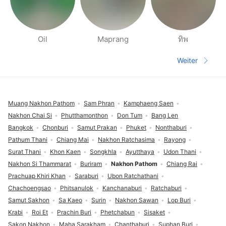
Oil
Maprang
ทิพ
Seiten für deine Umgebung
Weiter
Nächste S
Fußzeile
Muang Nakhon Pathom
Sam Phran
Kamphaeng Saen
Nakhon Chai Si
Phutthamonthon
Don Tum
Bang Len
Bangkok
Chonburi
Samut Prakan
Phuket
Nonthaburi
Pathum Thani
Chiang Mai
Nakhon Ratchasima
Rayong
Surat Thani
Khon Kaen
Songkhla
Ayutthaya
Udon Thani
Nakhon Si Thammarat
Buriram
Nakhon Pathom
Chiang Rai
Prachuap Khiri Khan
Saraburi
Ubon Ratchathani
Chachoengsao
Phitsanulok
Kanchanaburi
Ratchaburi
Samut Sakhon
Sa Kaeo
Surin
Nakhon Sawan
Lop Buri
Krabi
Roi Et
Prachin Buri
Phetchabun
Sisaket
Sakon Nakhon
Maha Sarakham
Chanthaburi
Suphan Buri