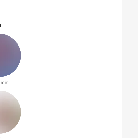
n
hmin