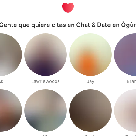
Gente que quiere citas en Chat & Date en Ògù
Ak
Lawriewoods
Jay
Bra