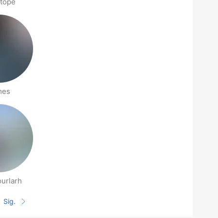
tope
mes
urlarh
Sig.
Siguiente página