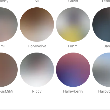
mony
Nil
Gavin
Temi
emi
Honeydiva
Funmi
Ja
ousMiMi
Riccy
Halleyberry
Harbyo
.
na anterior