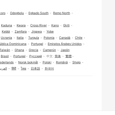
oro
Odogbolu
Egbado South
Remo North
Kaduna
Kwara
Cross River
Kano
Ekiti
Kebbi
Zamfara
Jigawa
Yobe
Ucrania
Italia
Turquía
Polonia
Canadá
Chile
ública Dominicana
Portugal
Emiratos Árabes Unidos
Taiwán
Ghana
Grecia
Camerún
Japón
Brasil
Portugal
Русский
中文
简体
繁體
ederlands
Norsk bokmål
Polski
Română
Shqip
العربي
हिंदी
ไทย
日本語
한국어