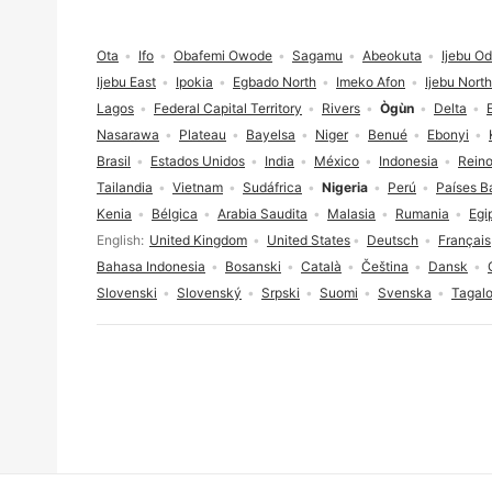
Pie de página
Ota
Ifo
Obafemi Owode
Sagamu
Abeokuta
Ijebu O
Ijebu East
Ipokia
Egbado North
Imeko Afon
Ijebu North
Lagos
Federal Capital Territory
Rivers
Ògùn
Delta
Nasarawa
Plateau
Bayelsa
Niger
Benué
Ebonyi
Brasil
Estados Unidos
India
México
Indonesia
Reino
Tailandia
Vietnam
Sudáfrica
Nigeria
Perú
Países B
Kenia
Bélgica
Arabia Saudita
Malasia
Rumania
Egi
Selección de idioma
English
United Kingdom
United States
Deutsch
Français
Bahasa Indonesia
Bosanski
Català
Čeština
Dansk
Slovenski
Slovenský
Srpski
Suomi
Svenska
Tagal
Consentimiento de cookies