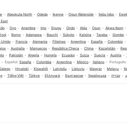
de
Abeokuta North
Odeda
Ikenne
Ogun Waterside
Ijebu Igbo
Ewek
 East
Edo
Oyo
Anambra
Imo
Enugu
Ondo
Abia
Osun
Akwa Ibom
Kogi
Borno
Adamawa
Bauchi
Sokoto
Katsina
Taraba
Gombe
 Unido
Francia
Alemania
Filipinas
Argentina
España
Colombia
ajos
Australia
Marruecos
República Checa
China
Kazajistán
Rep
pto
Pakistán
Algeria
Hungría
Ecuador
Suiza
Suecia
Austria
Español
España
Colombia
Argentina
México
Italiano
Português
Galego
Hrvatski
Kiswahili
Latviešu
Lietuvių
Magyar
Melayu
N
og
Tiếng Việt
Türkçe
Ελληνικά
Български
Українська
עברית
ة