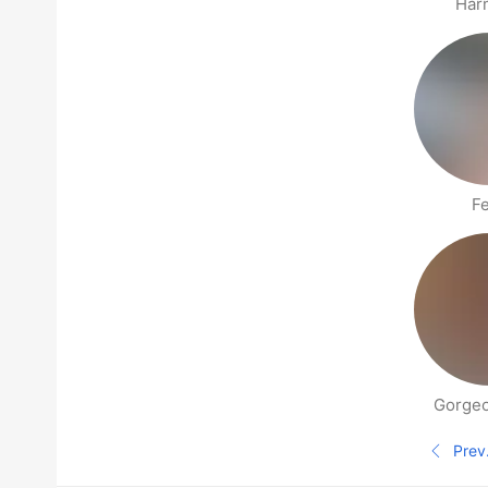
Har
F
Gorge
Páginas de gente cerca
Prev
Pági