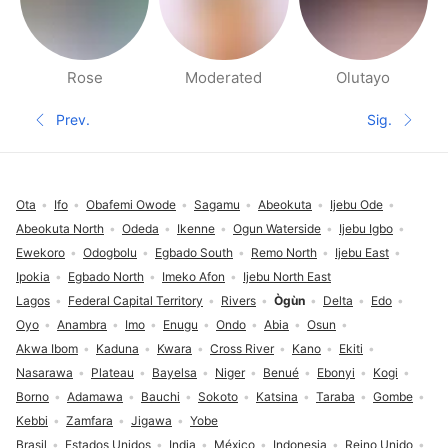
Rose
Moderated
Olutayo
Páginas de gente cerca
Prev.
Sig.
Página anterior
Siguient
Pie de página
Ota
Ifo
Obafemi Owode
Sagamu
Abeokuta
Ijebu Ode
Abeokuta North
Odeda
Ikenne
Ogun Waterside
Ijebu Igbo
Ewekoro
Odogbolu
Egbado South
Remo North
Ijebu East
Ipokia
Egbado North
Imeko Afon
Ijebu North East
Lagos
Federal Capital Territory
Rivers
Ògùn
Delta
Edo
Oyo
Anambra
Imo
Enugu
Ondo
Abia
Osun
Akwa Ibom
Kaduna
Kwara
Cross River
Kano
Ekiti
Nasarawa
Plateau
Bayelsa
Niger
Benué
Ebonyi
Kogi
Borno
Adamawa
Bauchi
Sokoto
Katsina
Taraba
Gombe
Kebbi
Zamfara
Jigawa
Yobe
Brasil
Estados Unidos
India
México
Indonesia
Reino Unido