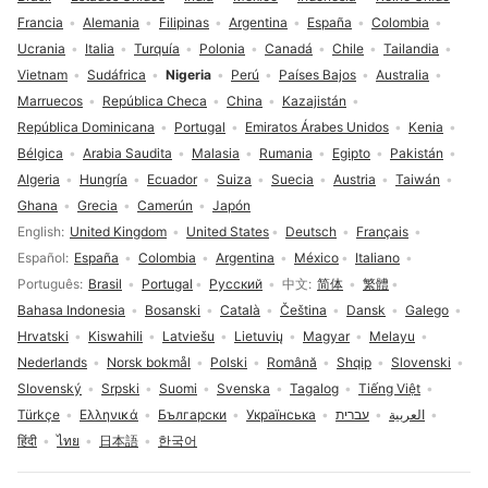
Francia
Alemania
Filipinas
Argentina
España
Colombia
Ucrania
Italia
Turquía
Polonia
Canadá
Chile
Tailandia
Vietnam
Sudáfrica
Nigeria
Perú
Países Bajos
Australia
Marruecos
República Checa
China
Kazajistán
República Dominicana
Portugal
Emiratos Árabes Unidos
Kenia
Bélgica
Arabia Saudita
Malasia
Rumania
Egipto
Pakistán
Algeria
Hungría
Ecuador
Suiza
Suecia
Austria
Taiwán
Ghana
Grecia
Camerún
Japón
Selección de idioma
English
United Kingdom
United States
Deutsch
Français
Español
España
Colombia
Argentina
México
Italiano
Português
Brasil
Portugal
Русский
中文
简体
繁體
Bahasa Indonesia
Bosanski
Català
Čeština
Dansk
Galego
Hrvatski
Kiswahili
Latviešu
Lietuvių
Magyar
Melayu
Nederlands
Norsk bokmål
Polski
Română
Shqip
Slovenski
Slovenský
Srpski
Suomi
Svenska
Tagalog
Tiếng Việt
Türkçe
Ελληνικά
Български
Українська
עברית
العربية
हिंदी
ไทย
日本語
한국어