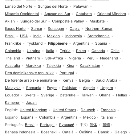
Lanao del Norte
Surigao del Norte
Palawan
Misamis Occidental
Agusan del Sur
Cotabato
Oriental Mindoro
Aklan
Surigao del Sur
Compostela Valley
Masbate
Ilocos Norte
Samar
Sorsogon
Capiz
Northern Samar
Brasil
USA
India
Mexico
Indonesia
Storbritannia
Frankrike
Tyskland
Filippinene
Argentina
Spania
Colombia
Ukraina
Italia
Tyrkia
Polen
Canada
Chile
Thailand
Vietnam
Sør-Afrika
Nigeria
Peru
Nederland
Australia
Marokko
Tsjekkia
Kina
Kasakhstan
Den dominikanske republikk
Portugal
De forente arabiske emiratene
Kenya
Belgia
Saudi Arabia
Malaysia
Romania
Egypt
Pakistan
Algerie
Ungarn
Ecuador
Sveits
Sverige
Østerrike
Taiwan
Ghana
Hellas
Kamerun
Japan
Språkvalg
English
United Kingdom
United States
Deutsch
Français
Español
España
Colombia
Argentina
México
Italiano
Português
Brasil
Portugal
Русский
中文
简体
繁體
Bahasa Indonesia
Bosanski
Català
Čeština
Dansk
Galego