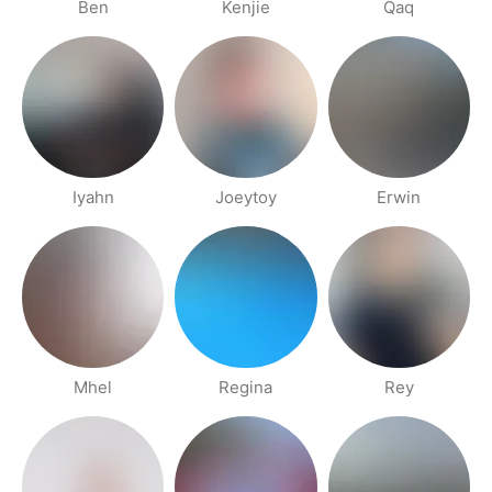
Ben
Kenjie
Qaq
Iyahn
Joeytoy
Erwin
Mhel
Regina
Rey