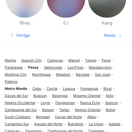
Bhey
EJ
Kang
Side med folk i nærheten
Forrige
Neste
Forrige side
Neste sid
Footer
Manila
Quezon City
Caloocan
Makati
Taguig
Pasig
Parañaque
Pasay
Valenzuela
Las Pinas
Mandaluyong
Marikina City
Muntinlupa
Malabon
Navotas
San Juan
Pateros
Metro Manila
Cebu
Cavite
Laguna
Pampanga
Rizal
Davao del Sur
Bulacan
Batangas
Misamis Oriental
Iloilo
Negros Occidental
Leyte
Pangasinan
Nueva Ecija
Quezon
Zamboanga del Sur
Bataan
Tarlac
Negros Oriental
Bohol
South Cotabato
Benguet
Davao del Norte
Albay
Camarines Sur
Agusan del Norte
Bukidnon
La Union
Isabela
Cagayan
Sarangani
Zamboanga del Norte
Zambales