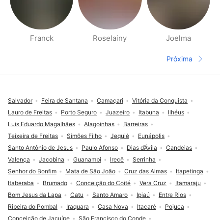
Franck
Roselainy
Joelma
Páginas Pessoas Perto
Próxima
Página seg
Rodapé
Salvador
Feira de Santana
Camaçari
Vitória da Conquista
Lauro de Freitas
Porto Seguro
Juazeiro
Itabuna
Ilhéus
Luis Eduardo Magalhães
Alagoinhas
Barreiras
Teixeira de Freitas
Simões Filho
Jequié
Eunápolis
Santo Antônio de Jesus
Paulo Afonso
Dias d’Ávila
Candeias
Valença
Jacobina
Guanambi
Irecê
Serrinha
Senhor do Bonfim
Mata de São João
Cruz das Almas
Itapetinga
Itaberaba
Brumado
Conceição do Coité
Vera Cruz
Itamaraju
Bom Jesus da Lapa
Catu
Santo Amaro
Ipiaú
Entre Rios
Ribeira do Pombal
Iraquara
Casa Nova
Itacaré
Pojuca
Conceição de Jacuípe
São Francisco do Conde