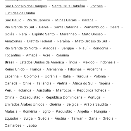
São Gonçalo dos Campos
Santa Cruz Cabrália
Poções
Euclides da Cunha
São Paulo
Rio de Janeiro
Minas Gerais
Paraná
Rio Grande do Sul
Bahia
Santa Catarina
Pernambuco
Ceará
Goiás
Pará
Espírito Santo
Maranhão
Mato Grosso
Amazonas
Distrito Federal
Paraíba
Mato Grosso do Sul
Rio Grande do Norte
Alagoas
Sergipe
Piauí
Rondônia
Tocantins
Amapá
Acre
Roraima
Brasil
Estados Unidos da América
Índia
México
Indonésia
Reino Unido
França
Alemanha
Filipinas
Argentina
Espanha
Colômbia
Ucrânia
Itália
Turquia
Polônia
Canadá
Chile
Tailândia
Vietnã
África do Sul
Nigéria
Peru
Holanda
Austrália
Marrocos
República Tcheca
China
Cazaquistão
República Dominicana
Portugal
Emirados Árabes Unidos
Quênia
Bélgica
Arábia Saudita
Malásia
Romênia
Egito
Paquistão
Argélia
Hungria
Equador
Suíça
Suécia
Áustria
Taiwan
Gana
Grécia
Camarões
Japão