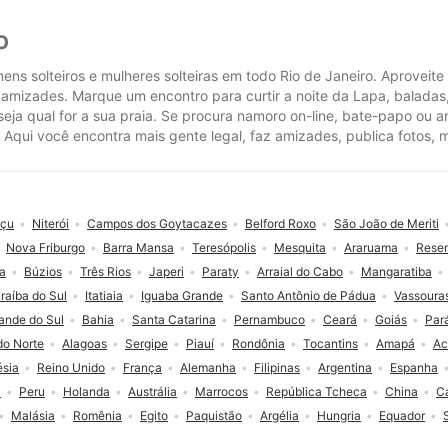
o
ens solteiros e mulheres solteiras em todo Rio de Janeiro. Aproveit
s amizades. Marque um encontro para curtir a noite da Lapa, baladas
eja qual for a sua praia. Se procura namoro on-line, bate-papo ou ami
Aqui você encontra mais gente legal, faz amizades, publica fotos, 
açu
Niterói
Campos dos Goytacazes
Belford Roxo
São João de Meriti
Nova Friburgo
Barra Mansa
Teresópolis
Mesquita
Araruama
Rese
a
Búzios
Três Rios
Japeri
Paraty
Arraial do Cabo
Mangaratiba
raíba do Sul
Itatiaia
Iguaba Grande
Santo Antônio de Pádua
Vassoura
ande do Sul
Bahia
Santa Catarina
Pernambuco
Ceará
Goiás
Par
do Norte
Alagoas
Sergipe
Piauí
Rondônia
Tocantins
Amapá
Ac
ésia
Reino Unido
França
Alemanha
Filipinas
Argentina
Espanha
a
Peru
Holanda
Austrália
Marrocos
República Tcheca
China
C
Malásia
Romênia
Egito
Paquistão
Argélia
Hungria
Equador