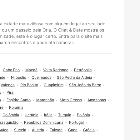
e a cidade maravilhosa com alguém legal ao seu lado.
, ou um passeio pela Orla. O Chat & Date mostra os
zade, este é o lugar certo. Entre para o site mais
marca encontros e pode até namorar.
Cabo Frio
Macaé
Volta Redonda
Petrópolis
nde
Nilópolis
Queimados
São Pedro da Aldeia
Valença
Rio Bonito
Guapimirim
São João da Barra
s
Piraí
á
Espírito Santo
Maranhão
Mato Grosso
Amazonas
re
Roraima
Colômbia
Ucrânia
Itália
Turquia
Polônia
azaquistão
República Dominicana
Portugal
Suíça
Suécia
Áustria
Taiwan
Gana
Grécia