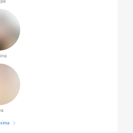
ipe
ina
va
óxima
Página seguinte