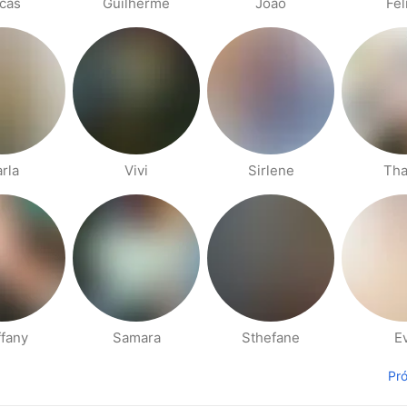
cas
Guilherme
João
Fel
rla
Vivi
Sirlene
Tha
ffany
Samara
Sthefane
E
Pr