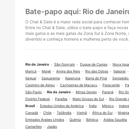
Rodapé
Bate-papo aqui: Rio de Janeir
O Chat & Date é a maior rede social para conhecer hom
Entre no Chat & Date, utilize o bate-papo e faça nova
mais gatos e as mais gatas da Zona Sul à Zona Norte, s
divertido e conheça homens e mulheres perto de você. 
Rio de Janeiro
São Gonçalo
Duque de Caxias
Nova Igu
Maricá
Magé
Angra dos Reis
Rio das Ostras
Itaboraí
Itaguaí
Saquarema
Itaperuna
Barra do Piraí
Seropédic
Casimiro de Abreu
Cachoeiras de Macacu
Paracambi
Pa
São Paulo
Rio de Janeiro
Minas Gerais
Paraná
Rio Gr
Distrito Federal
Paraíba
Mato Grosso do Sul
Rio Grande 
Brasil
Estados Unidos da América
Índia
México
Indon
Canadá
Chile
Tailândia
Vietnã
África do Sul
Nigéri
Emirados Árabes Unidos
Quênia
Bélgica
Arábia Saudita
Camarões
Japão