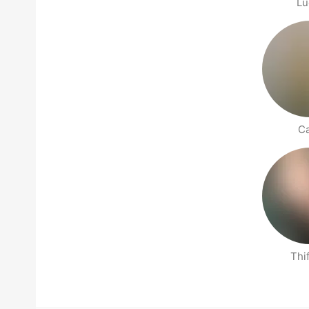
Lu
Ca
Thi
Páginas Pessoas Perto