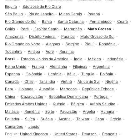
Itiquira
São José do Rio Claro
São Paulo
Rio de Janeiro
Minas Gerais
Paraná
Rio Grande do Sul
Bahia
Santa Catarina
Pernambuco
Ceará
Goiás
Pará
Espírito Santo
Maranhão
Mato Grosso
Amazonas
Distrito Federal
Paraíba
Mato Grosso do Sul
Rio Grande do Norte
Alagoas
Sergipe
Piauí
Rondônia
Tocantins
Amapá
Acre
Roraima
Brasil
Estados Unidos da América
Índia
México
Indonésia
Reino Unido
França
Alemanha
Filipinas
Argentina
Espanha
Colômbia
Ucrânia
Itália
Turquia
Polônia
Canadá
Chile
Tailândia
Vietnã
África do Sul
Nigéria
Peru
Holanda
Austrália
Marrocos
República Tcheca
China
Cazaquistão
República Dominicana
Portugal
Emirados Árabes Unidos
Quênia
Bélgica
Arábia Saudita
Malásia
Romênia
Egito
Paquistão
Argélia
Hungria
Equador
Suíça
Suécia
Áustria
Taiwan
Gana
Grécia
Camarões
Japão
Seleção de idioma
English
United Kingdom
United States
Deutsch
Français