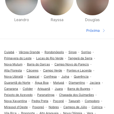
Leandro
Rayssa
Douglas
Páginas Pessoas Perto
Próxima
Página seg
Rodapé
Cuiabá
Várzea Grande
Rondonópolis
Sinop
Sorriso
Primavera do Leste
Lucas do Rio Verde
Tangará da Serra
Nova Mutum
Barra do Garças
Campo Novo do Parecis
Alta Floresta
Cáceres
Campo Verde
Pontes e Lacerda
Nova Ubiratã
Sapezal
Confresa
Juína
Querência
Guarantã do Norte
Água Boa
Matupá
Diamantino
Jaciara
Canarana
Colider
Aripuanã
Juara
Barra do Bugres
Peixoto de Azevedo
Paranatinga
Chapada dos Guimarães
Nova Xavantina
Pedra Preta
Poconé
Tapurah
Comodoro
Mirassol d'Oeste
Poxoreó
Nobres
Campos de Júlio
Colniza
Vila Rica
Brasnorte
Alto Araguaia
Nova Olímpia
Vera