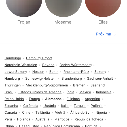
Trojan
Mosamel
Elias
Páginas Pessoas Perto
Próxima
Página seg
Rodapé
Hamburgo
Hamburg Airport
Nordrhein-Westfalen
Bavaria
Baden-Württemberg
Lower Saxony
Hessen
Berlin
Rheinland-Pfalz
Saxony
Hamburg
Schleswig-Holstein
Brandenburg
Sachsen-Anhalt
Thüringen
Mecklenburg-Vorpommern
Bremen
Saarland
Brasil
Estados Unidos da América
Índia
México
Indonésia
Reino Unido
França
Alemanha
Filipinas
Argentina
Espanha
Colômbia
Ucrânia
Itália
Turquia
Polônia
Canadá
Chile
Tailândia
Vietnã
África do Sul
Nigéria
Peru
Holanda
Austrália
Marrocos
República Tcheca
China
Cazaquistão
República Dominicana
Portugal