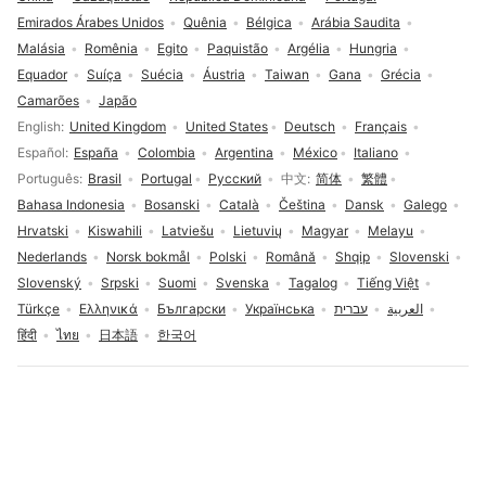
Emirados Árabes Unidos
Quênia
Bélgica
Arábia Saudita
Malásia
Romênia
Egito
Paquistão
Argélia
Hungria
Equador
Suíça
Suécia
Áustria
Taiwan
Gana
Grécia
Camarões
Japão
Seleção de idioma
English
United Kingdom
United States
Deutsch
Français
Español
España
Colombia
Argentina
México
Italiano
Português
Brasil
Portugal
Русский
中文
简体
繁體
Bahasa Indonesia
Bosanski
Català
Čeština
Dansk
Galego
Hrvatski
Kiswahili
Latviešu
Lietuvių
Magyar
Melayu
Nederlands
Norsk bokmål
Polski
Română
Shqip
Slovenski
Slovenský
Srpski
Suomi
Svenska
Tagalog
Tiếng Việt
Türkçe
Ελληνικά
Български
Українська
עברית
العربية
हिंदी
ไทย
日本語
한국어