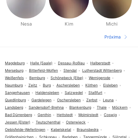
Nesa
Kim
Michi
Páginas Pessoas Perto
Próxima
Página seg
Rodapé
Magdeburg
Halle (Saale)
Dessau-Roßlau
Halberstadt
Merseburg
Bitterfeld-Wolfen
Stendal
Lutherstadt Wittenberg
Weißenfels
Bernburg
Schönebeck (Elbe)
Wernigerode
Naumburg
Zeitz
Burg
Aschersleben
Köthen
Eisleben
Sangerhausen
Haldensleben
Salzwedel
Staßfurt
Quedlinburg
Gardelegen
Oschersleben
Zerbst
Leuna
Landsberg
Sandersdorf-Brehna
Blankenburg
Thale
Möckern
Bad Dürrenberg
Genthin
Hettstedt
Wolmirstedt
Coswig
Jessen (Elster)
Teutschenthal
Osterwieck
Oebisfelde-Weferlingen
Kabelsketal
Braunsbedra
Gräfenhainichen
Schkopau
Barleben
Tangermünde
Sülzetal