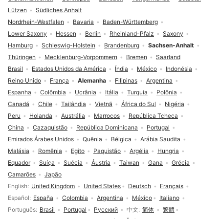
Lützen
Südliches Anhalt
Nordrhein-Westfalen
Bavaria
Baden-Württemberg
Lower Saxony
Hessen
Berlin
Rheinland-Pfalz
Saxony
Hamburg
Schleswig-Holstein
Brandenburg
Sachsen-Anhalt
Thüringen
Mecklenburg-Vorpommern
Bremen
Saarland
Brasil
Estados Unidos da América
Índia
México
Indonésia
Reino Unido
França
Alemanha
Filipinas
Argentina
Espanha
Colômbia
Ucrânia
Itália
Turquia
Polônia
Canadá
Chile
Tailândia
Vietnã
África do Sul
Nigéria
Peru
Holanda
Austrália
Marrocos
República Tcheca
China
Cazaquistão
República Dominicana
Portugal
Emirados Árabes Unidos
Quênia
Bélgica
Arábia Saudita
Malásia
Romênia
Egito
Paquistão
Argélia
Hungria
Equador
Suíça
Suécia
Áustria
Taiwan
Gana
Grécia
Camarões
Japão
Seleção de idioma
English
United Kingdom
United States
Deutsch
Français
Español
España
Colombia
Argentina
México
Italiano
Português
Brasil
Portugal
Русский
中文
简体
繁體