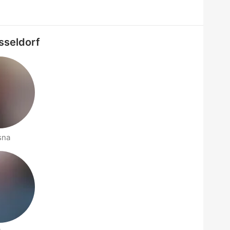
sseldorf
sna