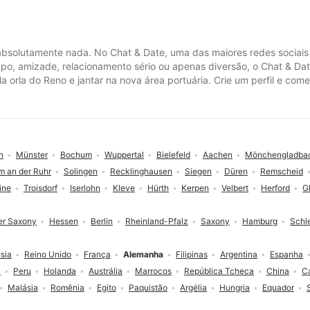
bsolutamente nada. No Chat & Date, uma das maiores redes sociais
po, amizade, relacionamento sério ou apenas diversão, o Chat & Dat
ela orla do Reno e jantar na nova área portuária. Crie um perfil e 
n
Münster
Bochum
Wuppertal
Bielefeld
Aachen
Mönchengladba
m an der Ruhr
Solingen
Recklinghausen
Siegen
Düren
Remscheid
ine
Troisdorf
Iserlohn
Kleve
Hürth
Kerpen
Velbert
Herford
G
r Saxony
Hessen
Berlin
Rheinland-Pfalz
Saxony
Hamburg
Schl
sia
Reino Unido
França
Alemanha
Filipinas
Argentina
Espanha
a
Peru
Holanda
Austrália
Marrocos
República Tcheca
China
C
Malásia
Romênia
Egito
Paquistão
Argélia
Hungria
Equador